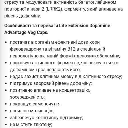
стресу та модулювати активність багатої лейцином
повторної кінази 2 (LRRK2), ферменту, який впливає на
рівень дофаміну.
Особливості та переваги Life Extension Dopamine
Advantage Veg Caps:
постачає в організм ефективні дози кори
фелодендрону та вітаміну B12 в спеціальній
неврологічно активній формі аденозилкобаламіну;
пригнічує активність ферментів, які зв’язуються з
дофаміном і розщеплюють його;
надає захист клітинам мозку від клітинного стресу;
підтримує здоровий рівень дофаміну;
позитивно впливає на концентрацію,
зосередженість;
покращує самопочуття;
посилює мотивацію;
забезпечує когнітивну підтримку;
не містить глютену;