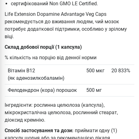
сертифікований Non GMO LE Certified.
Life Extension Dopamine Advantage Veg Caps
рекомендується до вживання людям, чий мозок
потребує додаткової підтримки, особливо у зрілому
віці.
Склад добової порції (1 капсула)
% кількість на порцію від денної норми
Вітамін B12
500 мкг
20 833%
(як аденозилкобаламін)
Фелодендрон (кора) порошок
500 мг
Інгредієнти: рослинна целюлоза (капсула),
мікрокристалічна целюлоза, рослинний стеарат,
діоксид кремнію.
Спосіб застосування та дози:
приймати одну (1)
капсулу щодня або за рекомендацією лікаря.