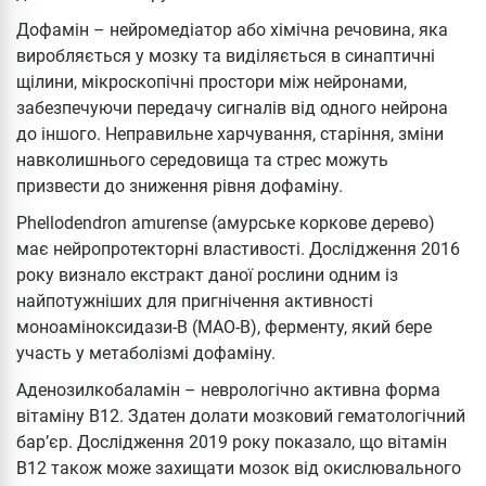
Дофамін – нейромедіатор або хімічна речовина, яка
виробляється у мозку та виділяється в синаптичні
щілини, мікроскопічні простори між нейронами,
забезпечуючи передачу сигналів від одного нейрона
до іншого. Неправильне харчування, старіння, зміни
навколишнього середовища та стрес можуть
призвести до зниження рівня дофаміну.
Phellodendron amurense (амурське коркове дерево)
має нейропротекторні властивості. Дослідження 2016
року визнало екстракт даної рослини одним із
найпотужніших для пригнічення активності
моноаміноксидази-В (МАО-В), ферменту, який бере
участь у метаболізмі дофаміну.
Аденозилкобаламін – неврологічно активна форма
вітаміну B12. Здатен долати мозковий гематологічний
бар’єр. Дослідження 2019 року показало, що вітамін
B12 також може захищати мозок від окислювального