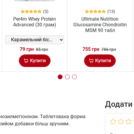
(3)
(13)
Per4m Whey Protein
Ultimate Nutrition
Advanced (30 грам)
Glucosamine Chondroitin
MSM 90 табл
79 грн
755 грн
85 грн
786 грн
Купити
Купити
Додати 
нозилметіоніном. Таблетована форма
прийом добавки більш зручним.