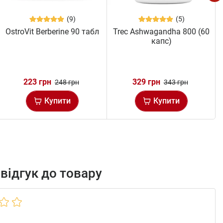
(9)
(5)
OstroVit Berberine 90 табл
Trec Ashwagandha 800 (60
капс)
223 грн
329 грн
248 грн
343 грн
Купити
Купити
відгук до товару