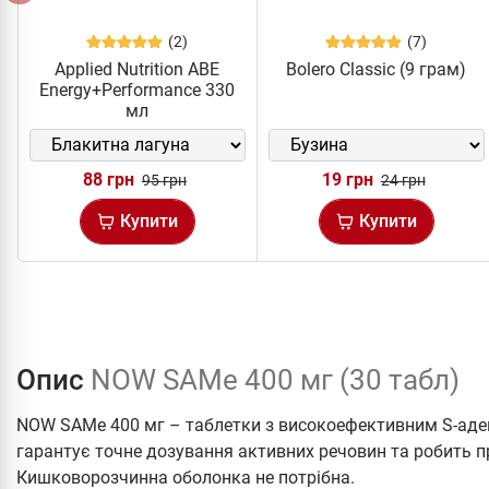
(2)
(7)
Applied Nutrition ABE
Bolero Classic (9 грам)
Energy+Performance 330
мл
88 грн
19 грн
95 грн
24 грн
Купити
Купити
Опис
NOW SAMe 400 мг (30 табл)
NOW SAMe 400 мг – таблетки з високоефективним S-аде
гарантує точне дозування активних речовин та робить 
Кишковорозчинна оболонка не потрібна.