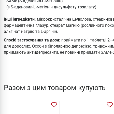
SAMe (S-аденозил-L-метіонін)
(з S-аденозил-L-метіонін дисульфату тозилату)
Інші інгредієнти:
мікрокристалічна целюлоза, стеаринова
фармацевтична глазур, стеарат магнію (рослинного поход
альгінат натрію та L-аргінін.
Спосіб застосування та дози:
приймати по 1 таблетці 2–4
для дорослих. Особи з біполярною депресією, тривожним
приймають антидепресанти, не повинні приймати SAMе б
Разом з цим товаром купують