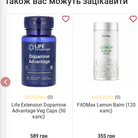
Також вас можуть зацікавити
(0)
(0)
Life Extension Dopamine
FitOMax Lemon Balm (120
Advantage Veg Caps (30
капс)
капс)
589 грн
355 грн