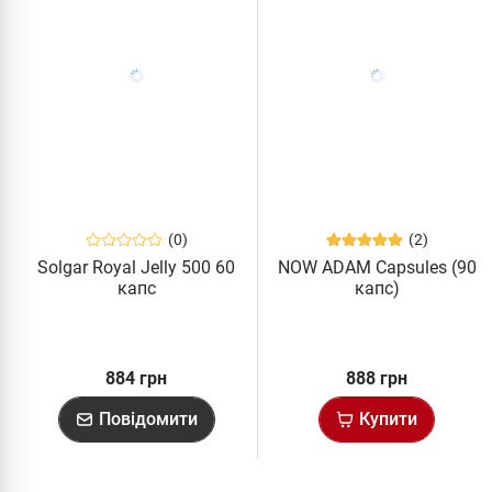
(0)
(2)
Solgar Royal Jelly 500 60
NOW ADAM Capsules (90
капс
капс)
884 грн
888 грн
Повідомити
Купити