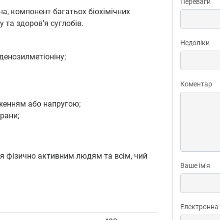
Переваги
на, компонент багатьох біохімічних
у та здоров’я суглобів.
Недоліки
денозилметіоніну;
Коментар
женням або напругою;
рани;
 фізично активним людям та всім, чий
Ваше ім'я
Електронна