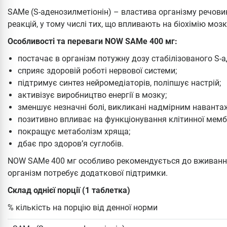
SAMe (S-аденозилметіонін) – властива організму речови
реакцій, у тому числі тих, що впливають на біохімію мозк
Особливості та переваги NOW SAMe 400 мг:
постачає в організм потужну дозу стабілізованого S-а
сприяє здоровій роботі нервової системи;
підтримує синтез нейромедіаторів, поліпшує настрій;
активізує виробництво енергії в мозку;
зменшує незначні болі, викликані надмірним наванта
позитивно впливає на функціонування клітинної мемб
покращує метаболізм хряща;
дбає про здоров’я суглобів.
NOW SAMe 400 мг особливо рекомендується до вживання
організм потребує додаткової підтримки.
Склад однієї порції (1 таблетка)
% кількість на порцію від денної норми