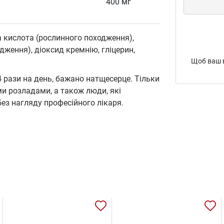
400 мг
 кислота (рослинного походження),
ження), діоксид кремнію, гліцерин,
Щоб ваш в
 рази на день, бажано натщесерце. Тільки
и розладами, а також люди, які
ез нагляду професійного лікаря.