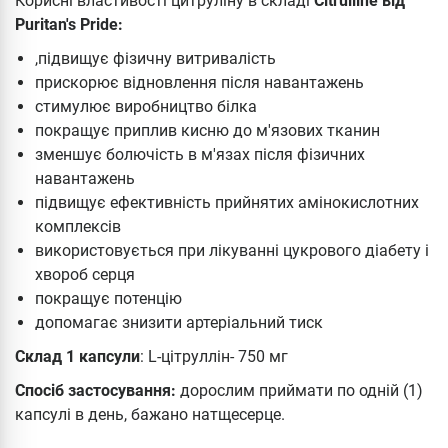
Корисні властивості цитруліну в складі
Citrulline від
Puritan's Pride:
,підвищує фізичну витривалість
прискорює відновлення після навантажень
стимулює виробництво білка
покращує приплив кисню до м'язових тканин
зменшує болючість в м'язах після фізичних
навантажень
підвищує ефективність прийнятих амінокислотних
комплексів
використовується при лікуванні цукрового діабету і
хвороб серця
покращує потенцію
допомагає знизити артеріальний тиск
Склад 1 капсули
: L-цітруллін- 750 мг
Спосіб застосування:
дорослим приймати по одній (1)
капсулі в день, бажано натщесерце.