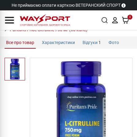
Не приймаємо оплати карткою ВЕТЕРАНСКИЙ СПОРТ
0
Puritan's Pride Citrulline 750 мг (60 капс)
Все про товар
Характеристики
Відгуки
1
Фото