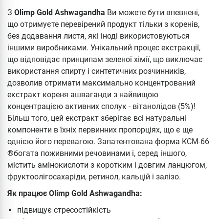
З
Olimp Gold Ashwagandha
Ви можете бути впевнені,
що отримуєте перевірений продукт тільки з коренів,
без додавання листя, які іноді використовуються
іншими виробниками. Унікальний процес екстракції,
що відповідає принципам зеленої хімії, що виключає
використання спирту і синтетичних розчинників,
дозволив отримати максимально концентрований
екстракт кореня ашваганди з найвищою
концентрацією активних сполук - вітанолідов (5%)!
Більш того, цей екстракт зберігає всі натуральні
компоненти в їхніх первинних пропорціях, що є ще
однією його перевагою. Запатентована форма КСМ-66
®богата поживними речовинами і, серед іншого,
містить амінокислоти з коротким і довгим ланцюгом,
фруктоолігосахаріди, ретинол, кальцій і залізо.
Як працює Olimp Gold Ashwagandha:
підвищує стресостійкість