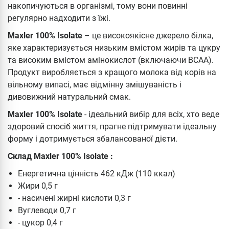
накопичуються в організмі, тому вони повинні
регулярно надходити з їжі.
Maxler 100% Isolate
– це високоякісне джерело білка,
яке характеризується низьким вмістом жирів та цукру
та високим вмістом амінокислот (включаючи BCAA).
Продукт виробляється з кращого молока від корів на
вільному випасі, має відмінну змішуваність і
дивовижний натуральний смак.
Maxler 100% Isolate
- ідеальний вибір для всіх, хто веде
здоровий спосіб життя, прагне підтримувати ідеальну
форму і дотримується збалансованої дієти.
Склад Maxler 100% Isolate :
Енергетична цінність 462 кДж (110 ккал)
Жири 0,5 г
- насичені жирні кислоти 0,3 г
Вуглеводи 0,7 г
- цукор 0,4 г