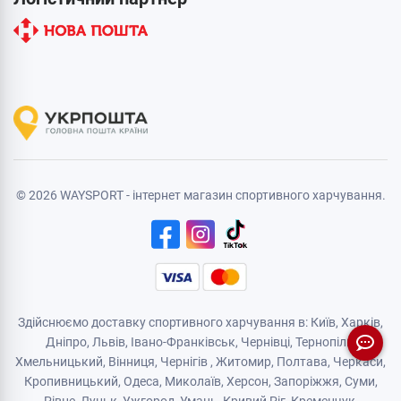
© 2026 WAYSPORT - інтернет магазин спортивного харчування.
Здійснюємо доставку спортивного харчування в: Київ, Харків,
Дніпро
, Львів, Івано-Франківськ,
Чернівці
,
Тернопіль
,
Хмельницький
, Вінниця,
Чернігів
,
Житомир
, Полтава, Черкаси,
Кропивницький,
Одеса
, Миколаїв, Херсон, Запоріжжя,
Суми
,
Рівне
,
Луцьк
,
Ужгород
,
Умань
,
Кривий Ріг
,
Кременчук
,