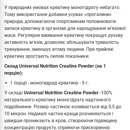
У природних умовах креатину моногідрату небагато.
Тому використання добавки усуває «прогалини»
природи, допомагаючи спортсменам поповнювати
запаси креатину в організмі для нарощування м'язової
маси. Регулярне вживання креатину покращує рухову
активність м'язів, дозволяє збільшувати тривалість
тренування, зменшує втому людини. При прийомі
креатину зростають силові показники.
Склад Universal Nutrition Creatine Powder (на 1
порцію):
1 порції - моногидрад креатину - 5 г.
У складі
Universal Nutrition Creatine Powder
-100%
натурального креатину моногідрату надтонкого
подрібнення. Розмір частинок коливається від 0,5 до
10 мікрон. Надмалі частки краще розчиняються і
швидше проникають в кров, створюючи підвищену
концентрацію продукту, сприяючи прискоренню