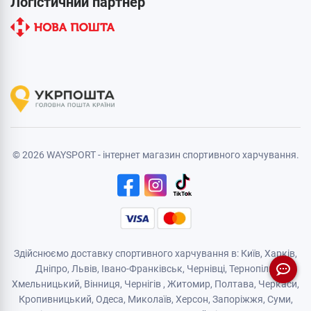
Логістичний партнер
© 2026 WAYSPORT - інтернет магазин спортивного харчування.
Здійснюємо доставку спортивного харчування в: Київ, Харків,
Дніпро
, Львів, Івано-Франківськ,
Чернівці
,
Тернопіль
,
Хмельницький
, Вінниця,
Чернігів
,
Житомир
, Полтава, Черкаси,
Кропивницький,
Одеса
, Миколаїв, Херсон, Запоріжжя,
Суми
,