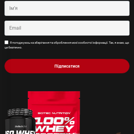
Я погоджуюсь на зберігання та оброблення моєї особистої інформації. Так, я знаю, що
це безпечно.
Підписатися