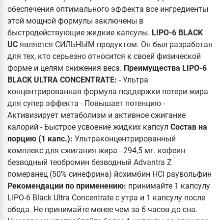
обеспечения оптимального эффекта все ингредиенты
этой мощной формулы заключены в
быстродействующие жидкие капсулы.
LIPO-6 BLACK
UC
является СИЛЬНЫМ продуктом. Он был разработан
для тех, кто серьезно относится к своей физической
форме и целям снижения веса.
Преимущества LIPO-6
BLACK ULTRA CONCENTRATE:
- Ультра
концентрированная формула поддержки потери жира
для супер эффекта - Повышает потенцию -
Активизирует метаболизм и активное сжигание
калорий - Быстрое усвоение жидких капсул
Состав на
порцию (1 капс.):
Ультраконцентрированный
комплекс для сжигания жира - 294,5 мг. кофеин
безводный теобромин безводный Advantra Z
померанец (50% синефрина) йохимбин HCI раувольфин
Рекомендации по применению:
принимайте 1 капсулу
LIPO-6 Black Ultra Concentrate с утра и 1 капсулу после
обеда. Не принимайте менее чем за 6 часов до сна.