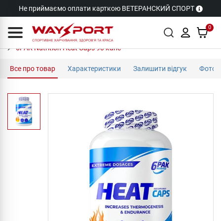
Не приймаємо оплати карткою ВЕТЕРАНСКИЙ СПОРТ
0
6PAK Nutrition Heat Caps 90 капс
Все про товар
Характеристики
Залишити відгук
Фото