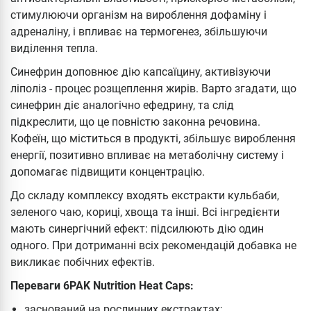
стимулюючи організм на вироблення дофаміну і
адреналіну, і впливає на термогенез, збільшуючи
виділення тепла.
Синефрин доповнює дію капсаїцину, активізуючи
ліполіз - процес розщеплення жирів. Варто згадати, що
синефрин діє аналогічно ефедрину, та слід
підкреслити, що це повністю законна речовина.
Кофеїн, що міститься в продукті, збільшує вироблення
енергії, позитивно впливає на метаболічну систему і
допомагає підвищити концентрацію.
До складу комплексу входять екстракти кульбаби,
зеленого чаю, кориці, хвоща та інші. Всі інгредієнти
мають синергічний ефект: підсилюють дію один
одного. При дотриманні всіх рекомендацій добавка не
викликає побічних ефектів.
Переваги 6PAK Nutrition Heat Caps:
заснований на рослинних екстрактах;