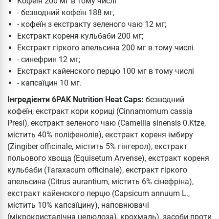
Кофеїн 200 мг в тому числі
- безводний кофеїн 188 мг,
- кофеїн з екстракту зеленого чаю 12 мг;
Екстракт кореня кульбаби 200 мг;
Екстракт гіркого апельсина 200 мг в тому числі
- синефрин 12 мг;
Екстракт кайенского перцю 100 мг в тому числі
- капсаїцин 10 мг.
Інгредієнти 6PAK Nutrition Heat Caps:
безводний
кофеїн, екстракт кори кориці (Cinnamomum cassia
Presl), екстракт зеленого чаю (Camellia sinensis 0.Ktze,
містить 40% поліфенолів), екстракт кореня імбиру
(Zingiber officinale, містить 5% гінгерол), екстракт
польового хвоща (Equisetum Arvense), екстракт кореня
кульбаби (Taraxacum officinale), екстракт гіркого
апельсина (Citrus aurantium, містить 6% сінефріна),
екстракт кайенского перцю (Capsicum annuum L.,
містить 10% капсаїцину), наповнювачі
(мікрокристалічна целюлоза), крохмаль), засоби проти