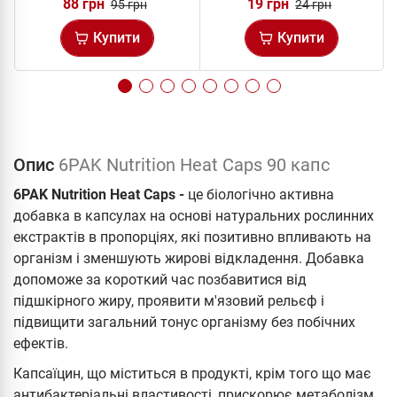
88 грн
19 грн
95 грн
24 грн
Купити
Купити
Опис
6PAK Nutrition Heat Caps 90 капс
6PAK Nutrition Heat Caps -
це біологічно активна
добавка в капсулах на основі натуральних рослинних
екстрактів в пропорціях, які позитивно впливають на
організм і зменшують жирові відкладення. Добавка
допоможе за короткий час позбавитися від
підшкірного жиру, проявити м'язовий рельєф і
підвищити загальний тонус організму без побічних
ефектів.
Капсаїцин, що міститься в продукті, крім того що має
антибактеріальні властивості, прискорює метаболізм,