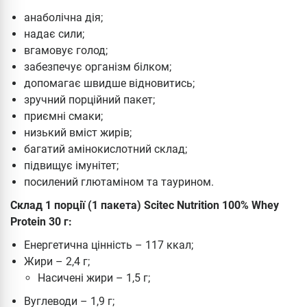
анаболічна дія;
надає сили;
вгамовує голод;
забезпечує організм білком;
допомагає швидше відновитись;
зручний порційний пакет;
приємні смаки;
низький вміст жирів;
багатий амінокислотний склад;
підвищує імунітет;
посилений глютаміном та таурином.
Склад 1 порції (1 пакета) Scitec Nutrition 100% Whey
Protein 30 г:
Енергетична цінність – 117 ккал;
Жири – 2,4 г;
Насичені жири – 1,5 г;
Вуглеводи – 1,9 г;