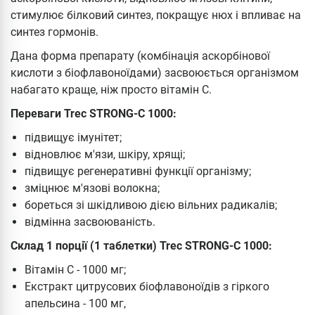
стимулює білковий синтез, покращує нюх і впливає на
синтез гормонів.
Дана форма препарату (комбінація аскорбінової
кислоти з біофлавоноїдами) засвоюється організмом
набагато краще, ніж просто вітамін С.
Переваги Trec STRONG-C 1000:
підвищує імунітет;
відновлює м'язи, шкіру, хрящі;
підвищує регенеративні функції організму;
зміцнює м'язові волокна;
бореться зі шкідливою дією вільних радикалів;
відмінна засвоюваність.
Склад 1 порції (1 таблетки) Trec STRONG-C 1000:
Вітамін С - 1000 мг;
Екстракт цитрусових біофлавоноїдів з гіркого
апельсина - 100 мг,