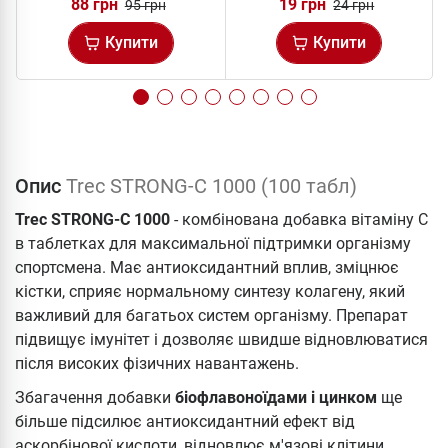
88 грн
19 грн
95 грн
24 грн
Купити
Купити
Опис
Trec STRONG-C 1000 (100 табл)
Trec STRONG-C 1000
- комбінована добавка вітаміну С
в таблетках для максимальної підтримки організму
спортсмена. Має антиоксидантний вплив, зміцнює
кістки, сприяє нормальному синтезу колагену, який
важливий для багатьох систем організму. Препарат
підвищує імунітет і дозволяє швидше відновлюватися
після високих фізичних навантажень.
Збагачення добавки
біофлавоноїдами і цинком
ще
більше підсилює антиоксидантний ефект від
аскорбінової кислоти, відновлює м'язові клітини,