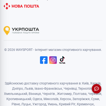
© 2026 WAYSPORT - інтернет магазин спортивного харчування.
Здійснюємо доставку спортивного харчування в: Київ, Харків,
Дніпро
, Львів, Івано-Франківськ,
Чернівці
,
Тернопіль
,
Хмельницький
, Вінниця,
Чернігів
,
Житомир
, Полтава, Черкаси,
Кропивницький,
Одеса
, Миколаїв, Херсон, Запоріжжя,
Суми
,
Рівне
,
Луцьк
,
Ужгород
,
Умань
,
Кривий Ріг
,
Кременчук
,