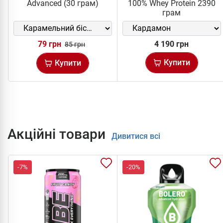
Advanced (30 грам)
100% Whey Protein 2390
грам
79 грн
4 190 грн
85 грн
Купити
Купити
Акційні товари
Дивитися всі
-7%
-20%