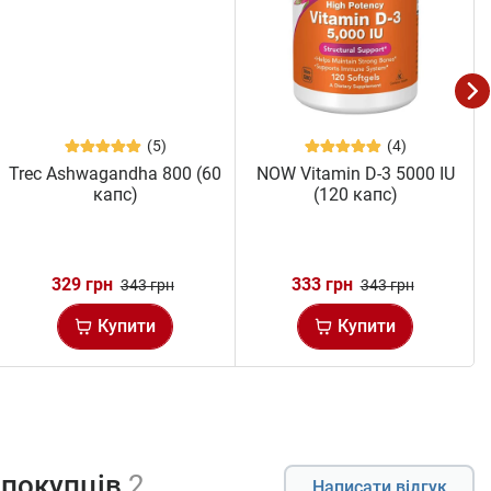
(5)
(4)
Trec Ashwagandha 800 (60
NOW Vitamin D-3 5000 IU
капс)
(120 капс)
329 грн
333 грн
343 грн
343 грн
Купити
Купити
 покупців
2
Написати відгук