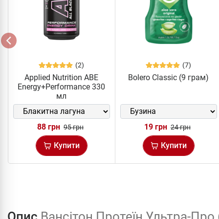
(2)
(7)
Applied Nutrition ABE
Bolero Classic (9 грам)
Energy+Performance 330
мл
88 грн
19 грн
95 грн
24 грн
Купити
Купити
Опис
Вансітон Протеїн Ультра-Про 