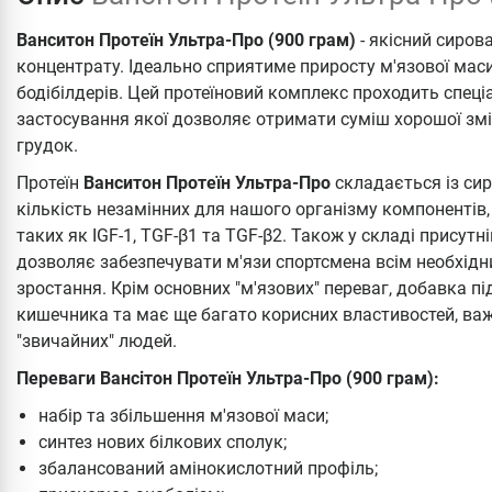
Ванситон Протеїн Ультра-Про (900 грам)
- якісний сиров
концентрату. Ідеально сприятиме приросту м'язової мас
бодібілдерів. Цей протеїновий комплекс проходить спеці
застосування якої дозволяє отримати суміш хорошої зміш
грудок.
Протеїн
Ванситон Протеїн Ультра-Про
складається із сир
кількість незамінних для нашого організму компонентів, 
таких як IGF-1, TGF-β1 та TGF-β2. Також у складі прису
дозволяє забезпечувати м'язи спортсмена всім необхідн
зростання. Крім основних "м'язових" переваг, добавка п
кишечника та має ще багато корисних властивостей, важл
"звичайних" людей.
Переваги Вансітон Протеїн Ультра-Про (900 грам):
набір та збільшення м'язової маси;
синтез нових білкових сполук;
збалансований амінокислотний профіль;