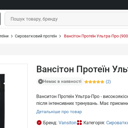
теїни
Сироватковий протеїн
Вансітон Протеїн Ультра-Про (900
Вансітон Протеїн Уль
Немає в наявності
(2)
Ванситон Протеїн Ультра-Про - високоякісн
після інтенсивних тренувань. Має приємн
Детальніше про товар
Бренд:
Vansiton
Категорія:
Сироватко