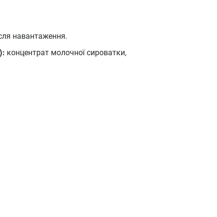
ісля навантаження.
):
концентрат молочної сироватки,