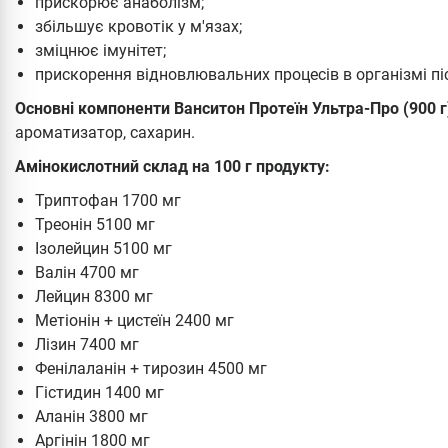
прискорює анаболізм;
збільшує кровотік у м'язах;
зміцнює імунітет;
прискорення відновлювальних процесів в організмі п
Основні компоненти Ванситон Протеїн Ультра-Про (900 г
ароматизатор, сахарин.
Амінокислотний склад на 100 г продукту:
Триптофан 1700 мг
Треонін 5100 мг
Ізолейцин 5100 мг
Валін 4700 мг
Лейцин 8300 мг
Метіонін + цистеїн 2400 мг
Лізин 7400 мг
Фенілаланін + тирозин 4500 мг
Гістидин 1400 мг
Аланін 3800 мг
Аргінін 1800 мг