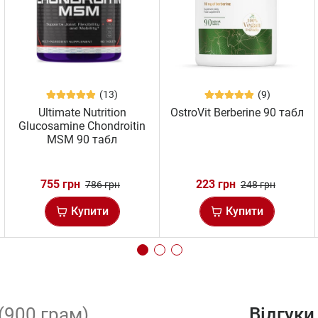
(13)
(9)
Ultimate Nutrition
OstroVit Berberine 90 табл
Glucosamine Chondroitin
MSM 90 табл
755 грн
223 грн
786 грн
248 грн
Купити
Купити
(900 грам)
Відгуки