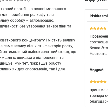
атковий протеїн на основі молочного
и для придбання рельєфу тіла
irishkasm
альну обробку – агломерацію,
уваності без утворення зайвої піни та
Проверенн
оваткового концентрату і містить велику
соотношен
а саме велику кількість факторів росту,
белка.Это
тній оптимальний амінокислотний склад, що
Настояте
им для їх швидкого відновлення та
ідвищує імунітет, покращує роботу
ивих як для спортсменів, так і для
Андрей
принимаю 
тренера о
благодар