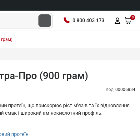
0
0 800 403 173
 грам)
тра-Про (900 грам)
Код:
00006884
ий протеїн, що прискорює ріст м'язів та їх відновлення
ий смак і широкий амінокислотний профіль.
вий протеїн