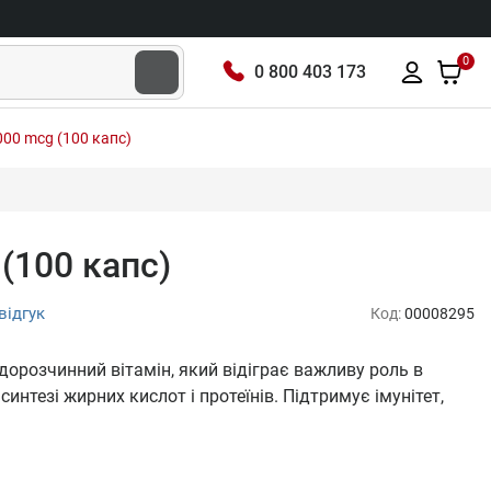
0
0 800 403 173
000 mcg (100 капс)
(100 капс)
відгук
Код:
00008295
дорозчинний вітамін, який відіграє важливу роль в
интезі жирних кислот і протеїнів. Підтримує імунітет,