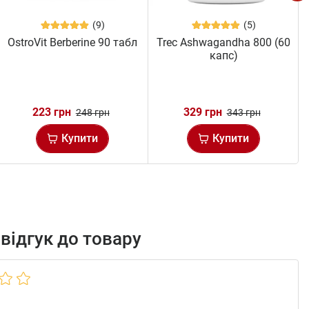
(9)
(5)
OstroVit Berberine 90 табл
Trec Ashwagandha 800 (60
капс)
223 грн
329 грн
248 грн
343 грн
Купити
Купити
відгук до товару