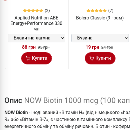
(2)
(7)
Applied Nutrition ABE
Bolero Classic (9 грам)
Energy+Performance 330
мл
88 грн
19 грн
95 грн
24 грн
Купити
Купити
Опис
NOW Biotin 1000 mcg (100 кап
NOW Biotin
- іноді званий «Вітамін Н» (від німецького «ha
R» або «Вітамін B-7», є частиною вітамінного комплексу
енергетичного обміну та обміну речовин. Біотин - коферм