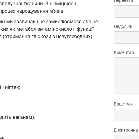
Переваги
получної тканини. Він зміцнює і
 процес нарощування м'язів.
які ми зазвичай і не замислюємося або не
Недоліки
аких як метаболізм амінокислот, функції
з (отримання глюкози з невуглеводних).
Коментар
і нігтях;
Ваше ім'я
одить веганам).
Електронна
ми