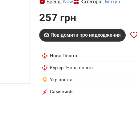
Бренд:
Now
Категорія:
Біотин
257 грн
Повідомити про надходження
Нова Пошта
Кур'єр "Нова пошта"
Укр пошта
Самовивіз