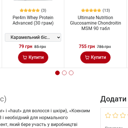
(3)
(13)
Per4m Whey Protein
Ultimate Nutrition
Advanced (30 грам)
Glucosamine Chondroitin
MSM 90 табл
79 грн
755 грн
85 грн
786 грн
Купити
Купити
с)
Додати 
ar» і «haut» для волосся і шкіри), «Коензим
 B і необхідний для нормального
ент, який бере участь у виробництві