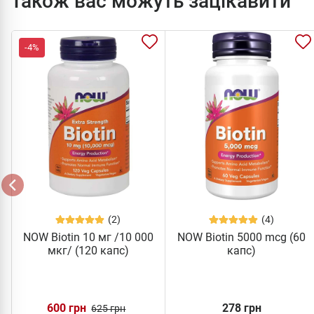
Також вас можуть зацікавити
-4%
(2)
(4)
NOW Biotin 10 мг /10 000
NOW Biotin 5000 mcg (60
мкг/ (120 капс)
капс)
600 грн
278 грн
625 грн