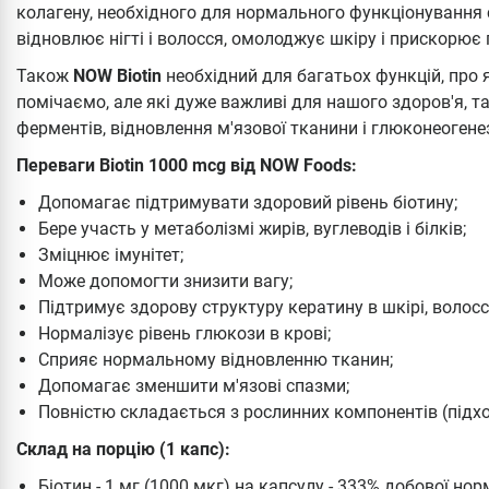
колагену, необхідного для нормального функціонування с
відновлює нігті і волосся, омолоджує шкіру і прискорює
Також
NOW Biotin
необхідний для багатьох функцій, про 
помічаємо, але які дуже важливі для нашого здоров'я, т
ферментів, відновлення м'язової тканини і глюконеогене
Переваги Biotin 1000 mcg від NOW Foods:
Допомагає підтримувати здоровий рівень біотину;
Бере участь у метаболізмі жирів, вуглеводів і білків;
Зміцнює імунітет;
Може допомогти знизити вагу;
Підтримує здорову структуру кератину в шкірі, волоссі 
Нормалізує рівень глюкози в крові;
Сприяє нормальному відновленню тканин;
Допомагає зменшити м'язові спазми;
Повністю складається з рослинних компонентів (підх
Склад на порцію (1 капс):
Біотин - 1 мг (1000 мкг) на капсулу - 333% добової нор