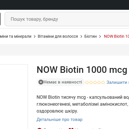
міни та мінерали
Вітаміни для волосся
Біотин
NOW Biotin 1
NOW Biotin 1000 mcg 
Немає в наявності
Залишити 
NOW Biotin тисячу mcg - капсульований во
глюконеогенезі, метаболізмі амінокислот, с
оздоровлює шкіру.
Детальніше про товар