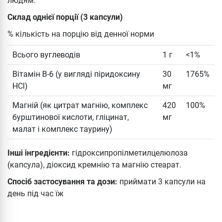
людям.
Склад однієї порції (3 капсули)
% кількість на порцію від денної норми
Всього вуглеводів
1 г
<1%
Вітамін B-6 (у вигляді піридоксину
30
1765%
HCl)
мг
Магній (як цитрат магнію, комплекс
420
100%
бурштинової кислоти, гліцинат,
мг
малат і комплекс таурину)
Інші інгредієнти:
гідроксипропілметилцелюлоза
(капсула), діоксид кремнію та магнію стеарат.
Спосіб застосування та дози:
приймати 3 капсули на
день під час їж