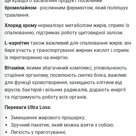
ще кращого засвоєння продукт посилений
бромелайном
- рослинним ферментом, який поліпшує
травлення.
Хлорид хрому
нормалізує метаболізм жирів, сприяє їх
спалюванню, підтримає роботу щитовидної залози.
L-карнітин
також важливий для спалювання жирів: він
бере участь у транспортуванні жирних кислот і сприяє
їх перетворенню на енергію.
Вітаміни
, якими збагачений комплекс, уповільнюють
старіння організму, посилюють синтез білка, важливі
для функції кровотворення, захищають клітини від
вірусів, бактерій і вільних радикалів, додають енергії
та підтримують роботу всіх органів.
Переваги Ultra Loss:
Зменшення жирового прошарку;
Зручний пакетик, який можна взяти з собою;
Легкість у приготуванні;