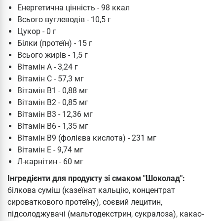
Енергетична цінність - 98 ккал
Всього вуглеводів - 10,5 г
Цукор - 0 г
Білки (протеїн) - 15 г
Всього жирів - 1,5 г
Вітамін А - 3,24 г
Вітамін С - 57,3 мг
Вітамін В1 - 0,88 мг
Вітамін В2 - 0,85 мг
Вітамін В3 - 12,36 мг
Вітамін В6 - 1,35 мг
Вітамін В9 (фолієва кислота) - 231 мг
Вітамін Е - 9,74 мг
Л-карнітин - 60 мг
Інгредієнти для продукту зі смаком "Шоколад":
білкова суміш (казеїнат кальцію, концентрат
сироваткового протеїну), соєвий лецитин,
підсолоджувачі (мальтодекстрин, сукралоза), какао-