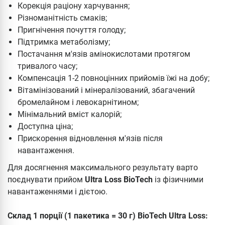
Корекція раціону харчування;
Різноманітність смаків;
Пригнічення почуття голоду;
Підтримка метаболізму;
Постачання м'язів амінокислотами протягом
тривалого часу;
Компенсація 1-2 повноцінних прийомів їжі на добу;
Вітамінізований і мінералізований, збагачений
бромелайном і левокарнітином;
Мінімальний вміст калорій;
Доступна ціна;
Прискорення відновлення м'язів після
навантаження.
Для досягнення максимального результату варто
поєднувати прийом
Ultra Loss BioTech
із фізичними
навантаженнями і дієтою.
Склад 1 порції (1 пакетика = 30 г) BioTech Ultra Loss: