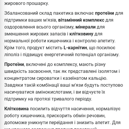
жирового прошарку.
Збалансований склад пакетика включає
протеїни
для
підтримки ваших м'язів,
вітамінний комплекс
для
оздоровлення всього організму,
мінерали
для
зменшення жирових запасів і
клітковину
для
нормальної роботи кишечника і контролю апетиту.
Крім того, продукт містить
L-карнітин
, що посилює
ліполіз і підвищує енергетичний потенціал організму.
Протеїни
, включені до комплексу, мають різну
швидкість засвоєння, так як представлені ізолятом і
концентратом сироватки і казеїнатом кальцію.
Завдяки такій комбінації ваші м'язи будуть поступово
насичуватися амінокислотами, і ви відчуєте їх
підтримку на протязі тривалого періоду.
Клітковина
посилить відчуття насичення, нормалізує
роботу кишечника, прискорить обмін речовин,
допоможе уникнути переїдання і знизить апетит. Для