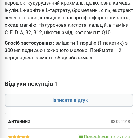
порошок, кукурудзяний крохмаль, целюлозна камедь,
інулін, L-карнітин L-тартрату, бромелайн , сіль, екстракт
зеленого кава, кальцієві солі ортофосфорної кислоти,
оксид магнію, гіалуронова кислота, кальцій, вітаміни
С, Е, D, А, В2, В12, нікотинамід, кофермент Q10,
Спосіб застосування:
змішати 1 порцію (1 пакетик) з
300 мл води або нежирного молока. Приймати 1-2
порції в день замість обіду або вечері.
Відгуки покупців
1
Написати відгук
Антонина
03.09.2018
Перевірена покупка