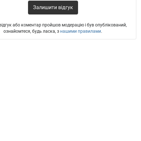
Залишити відгук
ідгук або коментар пройшов модерацію і був опублікований,
ознайомтеся, будь ласка, з
нашими правилами
.