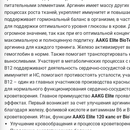
питательными элементами. Аргинин имеет массу других 
процессах роста тканей, укрепляет иммунитет и повыша
поддерживает гормональный баланс в организме, в част
для поддержки оптимального уровня глюкозы в крови. 
огромное значение, так как при его оптимальной конц
максимальную и полноценную подпитку.
AAKG Elite Bio
аргинина для каждого тренинга. Железо активизирует 
гемоглобин в норме. Также помогает транспортировать 
выносливыми. Участвует в метаболических процессах с
В12 поддерживают деятельность сердечно-сосудистой с
иммунитет и НС, помогают противостоять усталости, уч
В12 – один из главных участников производства красны
для нормального функционирования сердечно-сосудисто
кроветворения. Главное преимущество
AAKG Elite
проявл
эффектах. Первый возникает за счет улучшения аргини
благодаря железу, фолиевой кислоте и витаминам В6 и 
кроветворения. Итак, функции
AAKG Elite 120 капс от Bi
Улучшение кровообращения и процессов кроветворен