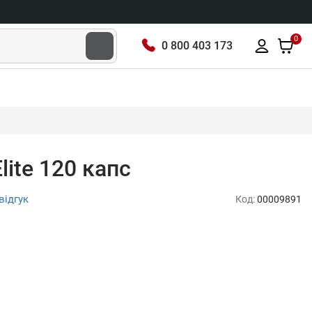
0
0 800 403 173
lite 120 капс
відгук
Код:
00009891