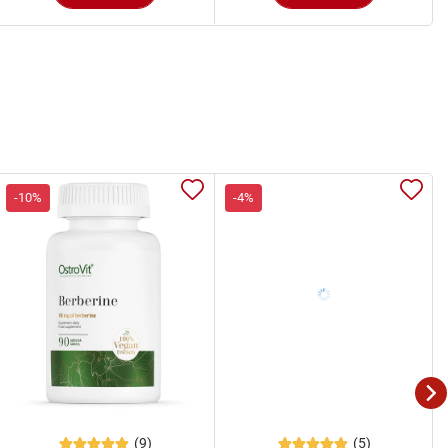
-10%
-4%
(9)
(5)