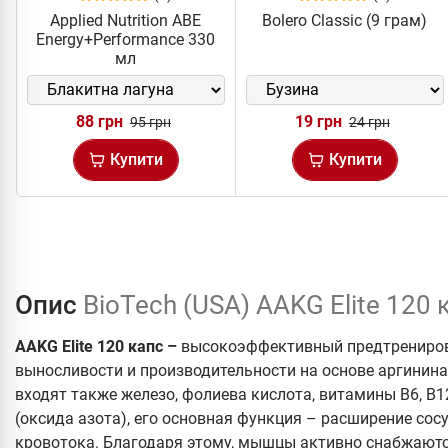
Applied Nutrition ABE
Bolero Classic (9 грам)
Energy+Performance 330
мл
88 грн
19 грн
95 грн
24 грн
Купити
Купити
Опис
BioTech (USA) AAKG Elite 120 
AAKG Elite 120 капс –
высокоэффективный предтрениров
выносливости и производительности на основе аргинина
входят также железо, фолиева кислота, витамины В6, В1
(оксида азота), его основная функция – расширение сосу
кровотока. Благодаря этому, мышцы активно снабжают