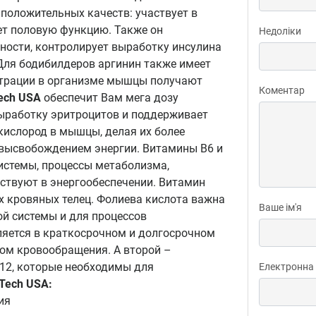
положительных качеств: участвует в
ет половую функцию. Также он
Недоліки
ности, контролирует выработку инсулина
Для бодибилдеров аргинин также имеет
ентрации в организме мышцы получают
Коментар
Tech USA
обеспечит Вам мега дозу
выработку эритроцитов и поддерживает
кислород в мышцы, делая их более
 высвобождением энергии. Витамины В6 и
истемы, процессы метаболизма,
аствуют в энергообеспечении. Витамин
х кровяных телец. Фолиева кислота важна
Ваше ім'я
й системы и для процессов
яется в краткосрочном и долгосрочном
ном кровообращения. А второй –
В12, которые необходимы для
Електронна
oTech USA:
ия