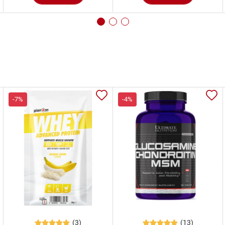
-7%
-4%
(3)
(13)