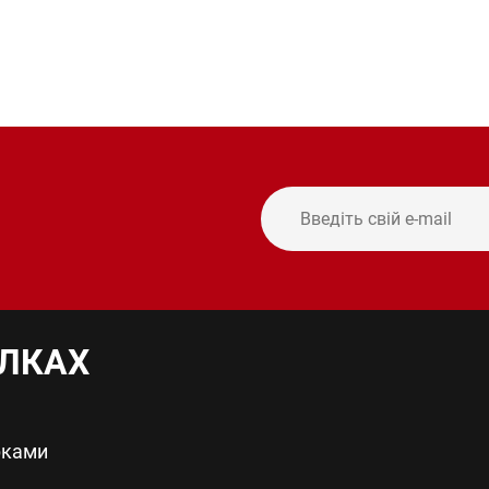
ИЛКАХ
рками