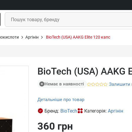
нокислоти
Аргінін
BioTech (USA) AAKG Elite 120 капс
BioTech (USA) AAKG E
Немає в наявності
Залишити 
Детальніше про товар
Бренд:
BioTech
Категорія:
Аргінін
360 грн