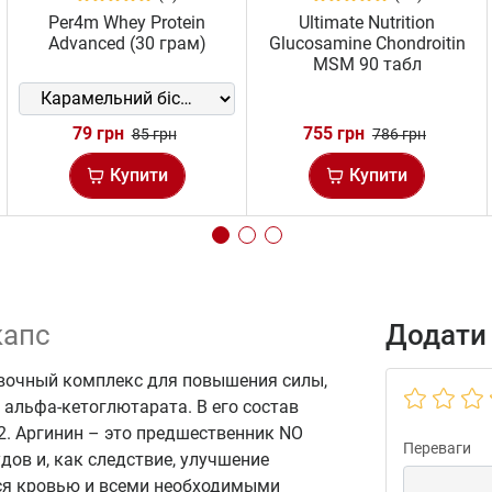
Per4m Whey Protein
Ultimate Nutrition
Advanced (30 грам)
Glucosamine Chondroitin
MSM 90 табл
79 грн
755 грн
85 грн
786 грн
Купити
Купити
капс
Додати 
очный комплекс для повышения силы,
 альфа-кетоглютарата. В его состав
2. Аргинин – это предшественник NO
Переваги
дов и, как следствие, улучшение
ся кровью и всеми необходимыми