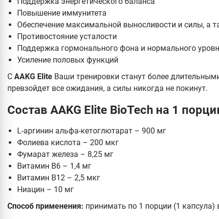
Поддержка энергетического баланса
Повышение иммунитета
Обеспечение максимальной выносливости и силы, а 
Противостояние усталости
Поддержка гормонального фона и нормального уровн
Усиление половых функций
С
AAKG
Elite
Ваши тренировки станут более длительными
превзойдет все ожидания, а силы никогда не покинут.
Состав AAKG Elite BioTech на 1 порци
L-аргинин альфа-кетоглютарат – 900 мг
Фолиева кислота – 200 мкг
Фумарат железа – 8,25 мг
Витамин В6 – 1,4 мг
Витамин B12 – 2,5 мкг
Ниацин – 10 мг
Способ применения:
принимать по 1 порции (1 капсула) 