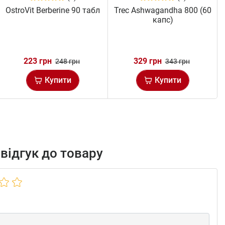
OstroVit Berberine 90 табл
Trec Ashwagandha 800 (60
капс)
223 грн
329 грн
248 грн
343 грн
Купити
Купити
відгук до товару