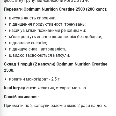
фосфатну групу, відновлюючи його до АТФ.
Переваги Optimum Nutrition Creatine 2500 (200 капс):
висока якість сировини;
підвищення продуктивності тренувань;
насичує м'язи поживними речовинами;
м'язи ростуть значно швидше, ніж без добавки;
відновлює енергію;
підвищує сила і витривалість;
швидко засвоюються капсули.
Склад 1 порції (2 капсули) Optimum Nutrition Creatine
2500:
креатин моногідрат - 2,5 г
Інші інгредієнти:
желатин, стеарат магнію.
Спосіб вживання:
Приймати по 2 капсули разом з їжею 2 рази на день.