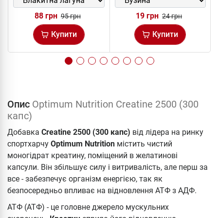
88 грн
19 грн
95 грн
24 грн
Купити
Купити
Опис
Optimum Nutrition Creatine 2500 (300
капс)
Добавка
Creatine 2500 (300 капс)
від лідера на ринку
спортхарчу
Optimum Nutrition
містить чистий
моногідрат креатину, поміщений в желатинові
капсули. Він збільшує силу і витривалість, але перш за
все - забезпечує організм енергією, так як
безпосередньо впливає на відновлення АТФ з АДФ.
АТФ (АТФ) - це головне джерело мускульних