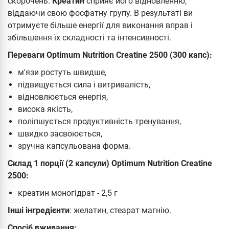
скорочень.
Креатин
сприяє його відновленню,
віддаючи свою фосфатну групу. В результаті ви
отримуєте більше енергії для виконання вправ і
збільшення їх складності та інтенсивності.
Переваги Optimum Nutrition Creatine 2500 (300 капс):
м'язи ростуть швидше,
підвищується сила і витривалість,
відновлюється енергія,
висока якість,
поліпшується продуктивність тренування,
швидко засвоюється,
зручна капсульована форма.
Склад 1 порції (2 капсули) Optimum Nutrition Creatine
2500:
креатин моногідрат - 2,5 г
Інші інгредієнти
: желатин, стеарат магнію.
Спосіб вживання: