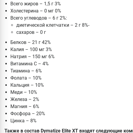
Всего жиров – 1,5 г 3%
Холестерина – 0 мг 0%
Всего углеводов – 6 г 2%:
диетической клетчатки – 2 г 8%-
сахаров – 0 г
Белков – 21 г 42%
Калия – 100 мг 3%
Натрия – 150 мг 6%
Витамина C – 4%
Тиамина – 6%
Фолата – 10%
Кальция – 10%
Меди – 10%
Железа – 2%
Магния – 6%
Фосфора – 20%
Цинка – 8%
Также в состав Dymatize Elite XT входят следующие ко