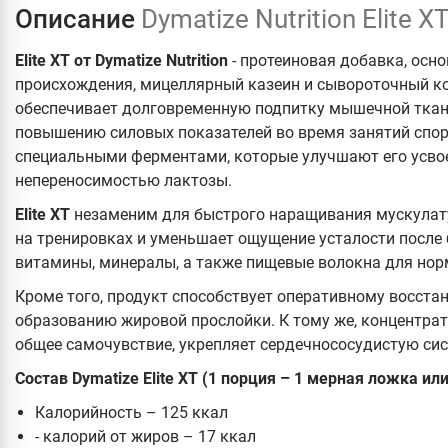
Описание
Dymatize Nutrition Elite 
Elite XT от Dymatize Nutrition
- протеиновая добавка, осн
происхождения, мицеллярный казеин и сывороточный к
обеспечивает долговременную подпитку мышечной ткани,
повышению силовых показателей во время занятий спор
специальными ферментами, которые улучшают его усвое
непереносимостью лактозы.
Elite XT
незаменим для быстрого наращивания мускулат
на тренировках и уменьшает ощущение усталости после
витамины, минералы, а также пищевые волокна для но
Кроме того, продукт способствует оперативному восст
образованию жировой прослойки. К тому же, концентра
общее самочувствие, укрепляет сердечнососудистую си
Состав Dymatize Elite XT (1 порция – 1 мерная ложка или 
Калорийность – 125 ккал
- калорий от жиров – 17 ккал