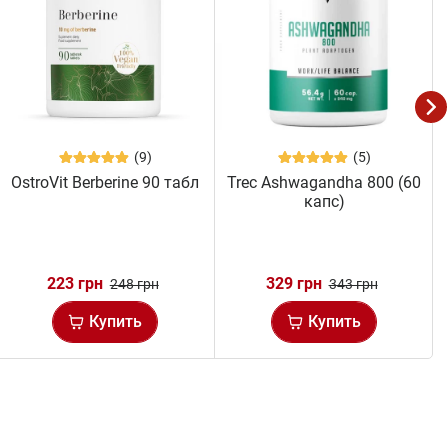
(9)
(5)
OstroVit Berberine 90 табл
Trec Ashwagandha 800 (60
капс)
223 грн
329 грн
248 грн
343 грн
Купить
Купить