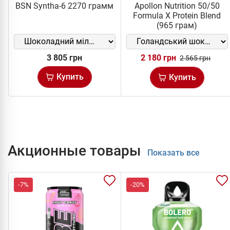
BSN Syntha-6 2270 грамм
Apollon Nutrition 50/50
Formula X Protein Blend
(965 грам)
3 805 грн
2 180 грн
2 565 грн
Купить
Купить
Акционные товары
Показать все
-7%
-20%