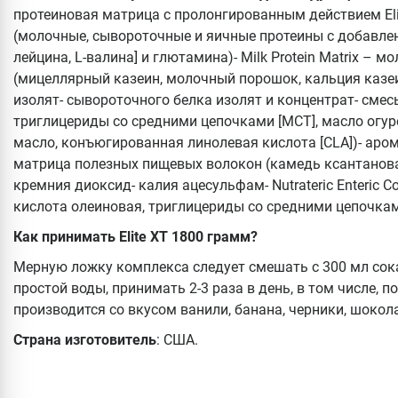
протеиновая матрица с пролонгированным действием Elite
(молочные, сывороточные и яичные протеины с добавлен
лейцина, L-валина] и глютамина)- Milk Protein Matrix – 
(мицеллярный казеин, молочный порошок, кальция казеи
изолят- сывороточного белка изолят и концентрат- смесь
триглицериды со средними цепочками [MCT], масло огур
масло, конъюгированная линолевая кислота [CLA])- аро
матрица полезных пищевых волокон (камедь ксантановая
кремния диоксид- калия ацесульфам- Nutrateric Enteric C
кислота олеиновая, триглицериды со средними цепочками)
Как принимать Elite XT 1800 грамм?
Мерную ложку комплекса следует смешать с 300 мл сок
простой воды, принимать 2-3 раза в день, в том числе, 
производится со вкусом ванили, банана, черники, шокол
Страна изготовитель
: США.