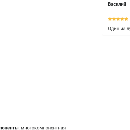
Василий
Один из л
мпоненты
: многокомпонентная