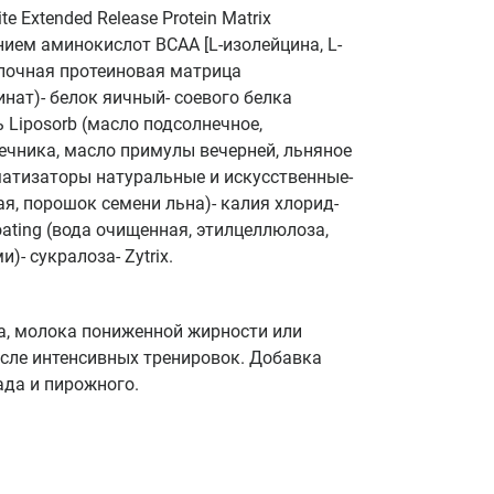
 Extended Release Protein Matrix
ием аминокислот BCAA [L-изолейцина, L-
молочная протеиновая матрица
нат)- белок яичный- соевого белка
 Liposorb (масло подсолнечное,
ечника, масло примулы вечерней, льняное
матизаторы натуральные и искусственные-
, порошок семени льна)- калия хлорид-
oating (вода очищенная, этилцеллюлоза,
- сукралоза- Zytrix.
а, молока пониженной жирности или
после интенсивных тренировок. Добавка
ада и пирожного.