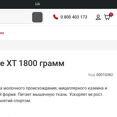
UA
0
0 800 403 173
амм
ite XT 1800 грамм
Код:
00010382
елка молочного происхождения, мицеллярного казеина и
 форме. Питает мышечную ткань. Ускоряет ее рост.
анятий спортом.