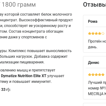
XT 1800 грамм
Отзывы
ову которой составляет белок молочного
онцентрат. Высокоэффективный продукт
Рома
 способствует ее ускоренному росту и
том. Состав концентрата обогащен
ние даже у спортсменов с
Протеїн н
день.
уры. Комплекс повышает выносливость
 больших нагрузок. Добавка содержит
рмализации пищеварения.
Денис
ановлению мышц и препятствует
т
Dymatize Nutrition Elite XT
улучшает
стему и повышает иммунитет.
Лучший пр
номер №1 
33 г):
МЕСЯЦА КА