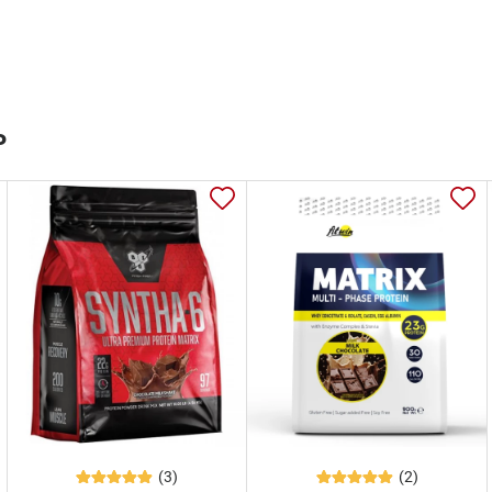
ь
(3)
(2)