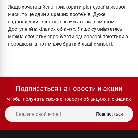
Якщо хочете дійсно прискорити ріст сухої м’язової
маси, то це один з кращих протеїнів. Дуже
задоволений і якістю, і результатом, і смаком.
Доступний в кількох об’ємах. Якщо сумніваєтесь,
можна спочатку спробувати одноразові пакетики з
порошком, а потім вже брати більші ємності.
Подписаться на новости и акции
чтобы получать свежие новости об акциях и скидках
Подписаться