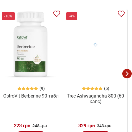
-10%
-4%
(9)
(5)
OstroVit Berberine 90 табл
Trec Ashwagandha 800 (60
капс)
223 грн
329 грн
248 грн
343 грн