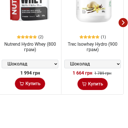
(2)
(1)
Nutrend Hydro Whey (800
Trec Isowhey Hydro (900
грам)
грам)
1 994 грн
1 664 грн
1 789 грн
Купить
Купить