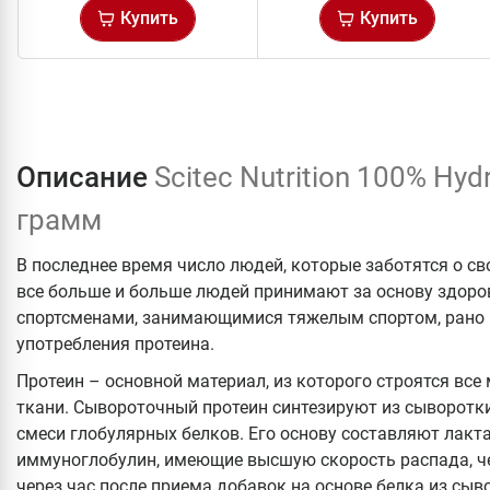
Купить
Купить
Описание
Scitec Nutrition 100% Hyd
грамм
В последнее время число людей, которые заботятся о св
все больше и больше людей принимают за основу здоро
спортсменами, занимающимися тяжелым спортом, рано и
употребления протеина.
Протеин – основной материал, из которого строятся все
ткани. Сывороточный протеин синтезируют из сыворотк
смеси глобулярных белков. Его основу составляют лакт
иммуноглобулин, имеющие высшую скорость распада, че
через час после приема добавок на основе белка из сыв