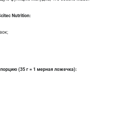
tec Nutrition:
вок;
 порцию
(35 г = 1 мерная ложечка):