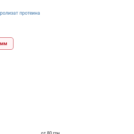
ролизат протеина
амм
от 80 грн