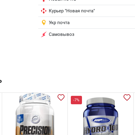
Курьер "Новая почта"
Укр почта
Самовывоз
ь
-7%