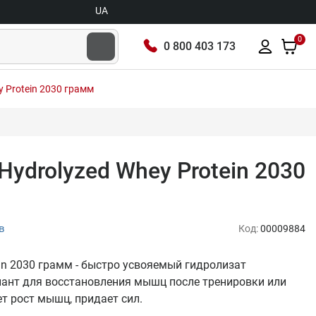
UA
0
0 800 403 173
ey Protein 2030 грамм
 Hydrolyzed Whey Protein 2030
в
Код:
00009884
tein 2030 грамм - быстро усвояемый гидролизат
иант для восстановления мышц после тренировки или
ет рост мышц, придает сил.