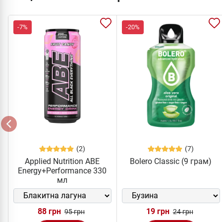
-7%
-20%
(2)
(7)
Applied Nutrition ABE
Bolero Classic (9 грам)
Energy+Performance 330
мл
88 грн
19 грн
95 грн
24 грн