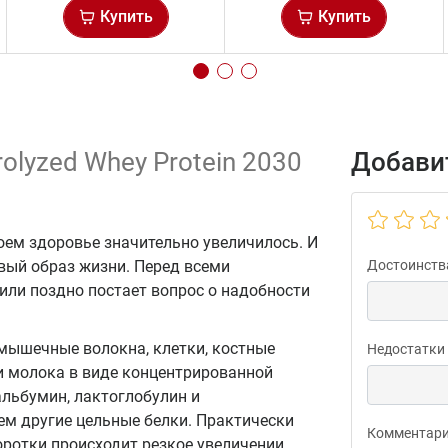
Купить
Купить
rolyzed Whey Protein 2030
Добавит
оем здоровье значительно увеличилось. И
вый образ жизни. Перед всеми
Достоинств
ли поздно постает вопрос о надобности
 мышечные волокна, клетки, костные
Недостатки
и молока в виде концентрированной
альбумин, лактоглобулин и
м другие цельные белки. Практически
Комментар
оротки происходит резкое увеличении