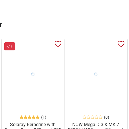
т
-7%
(1)
(0)
Solaray Berberine with
NOW Mega D-3 & MK-7