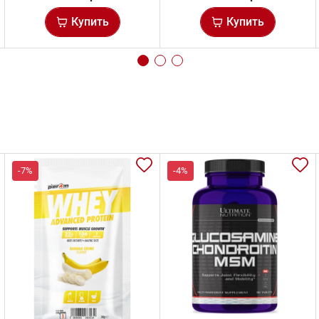
Купить
Купить
-7%
-4%