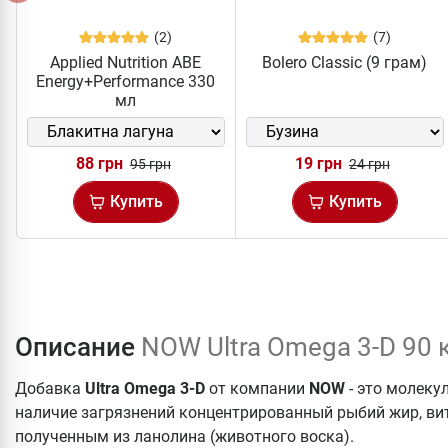
(2)
(7)
Applied Nutrition ABE
Bolero Classic (9 грам)
Energy+Performance 330
мл
88 грн
19 грн
95 грн
24 грн
Купить
Купить
Описание
NOW Ultra Omega 3-D 90 
Добавка
Ultra Omega 3-D
от компании
NOW
- это молек
наличие загрязнений концентрированный рыбий жир, 
полученным из ланолина (животного воска).