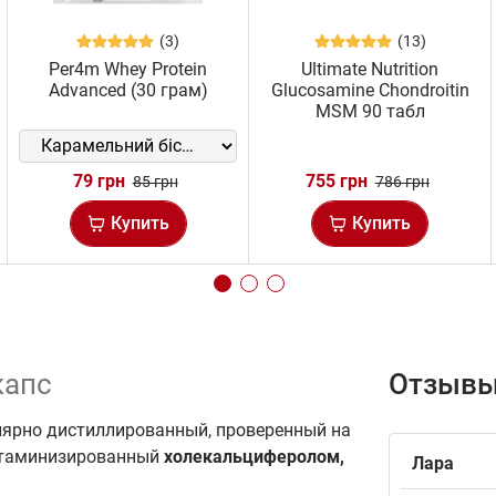
(3)
(13)
Per4m Whey Protein
Ultimate Nutrition
Advanced (30 грам)
Glucosamine Chondroitin
MSM 90 табл
79 грн
755 грн
85 грн
786 грн
Купить
Купить
капс
Отзывы
улярно дистиллированный, проверенный на
витаминизированный
холекальциферолом,
Лара