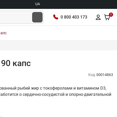
UA
0
0 800 403 173
капс
 90 капс
Код:
00014863
ированный рыбий жир с токоферолами и витамином D3,
ботится о сердечно-сосудистой и опорно-двигательной