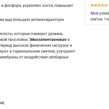
и фосфора, укрепляет кости, повышает
Моя улюбл
сім’єю. І
м еще большую антиоксидантную
слоты, которые снижают уровень
овой прослойки.
Эйкозапентаеновая
и
ериод высоких физических нагрузок и
вуют в гормональном синтезе, улучшают
мембраны от воздействия свободных
ий;