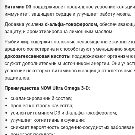
Витамин D3
поддерживает правильное усвоение кальция 
иммунитет, защищает сердце и улучшает работу мозга.
Добавка усилена
d-альфа-токоферолом,
обеспечивающи
защиту, и ароматизирована лимонным маслом.
Рыбий жир содержит полезные ненасыщенные жирные ки
вредного холестерина и способствуют уменьшению жир
докозагексаеновая кислоты
поддерживают организм в п
служат дополнительным источником энергии. Они участ
усвоение некоторых витаминов и защищают клеточные 
радикалов.
Преимущества NOW Ultra Omega 3-D:
сбалансированный состав;
прошел контроль качества;
усилен витамином D3 и d-альфа-токоферолом;
улучшает когнитивные функции;
снижает вероятность сердечно-сосудистых заболеван
помогает похудеть;