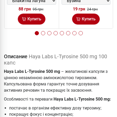
88 грн
19 грн
95 грн
24 грн
Купить
Купить
Описание
Haya Labs L-Tyrosine 500 mg 100
капс
Haya Labs L-Tyrosine 500 mg
– желатинові капсули з
цінною незамінною амінокислотою тирозином.
Капсульована форма гарантує точне дозування
активних речовин та покращує їх засвоєння.
Особливості та переваги
Haya Labs L-Tyrosine 500 mg:
постачає в організм ефективну дозу тирозину;
покращує фокус і концентрацію;