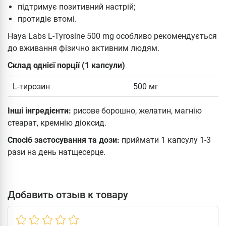
підтримує позитивний настрій;
протидіє втомі.
Haya Labs L-Tyrosine 500 mg особливо рекомендується
до вживання фізично активним людям.
Склад однієї порції (1 капсули)
L-тирозин
500 мг
Інші інгредієнти:
рисове борошно, желатин, магнію
стеарат, кремнію діоксид.
Спосіб застосування та дози:
приймати 1 капсулу 1-3
рази на день натщесерце.
Добавить отзыв к товару