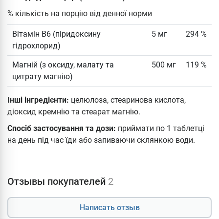
% кількість на порцію від денної норми
Вітамін B6 (піридоксину
5 мг
294 %
гідрохлорид)
Магній (з оксиду, малату та
500 мг
119 %
цитрату магнію)
Інші інгредієнти:
целюлоза, стеаринова кислота,
діоксид кремнію та стеарат магнію.
Спосіб застосування та дози:
приймати по 1 таблетці
на день під час їди або запиваючи склянкою води.
Отзывы покупателей
2
Написать отзыв