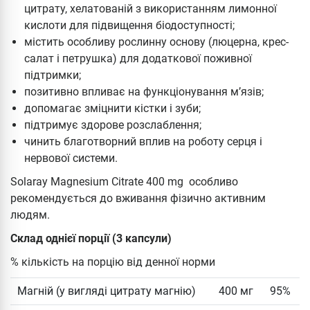
цитрату, хелатованій з використанням лимонної
кислоти для підвищення біодоступності;
містить особливу рослинну основу (люцерна, крес-
салат і петрушка) для додаткової поживної
підтримки;
позитивно впливає на функціонування м’язів;
допомагає зміцнити кістки і зуби;
підтримує здорове розслаблення;
чинить благотворний вплив на роботу серця і
нервової системи.
Solaray Magnesium Citrate 400 mg особливо
рекомендується до вживання фізично активним
людям.
Склад однієї порції (3 капсули)
% кількість на порцію від денної норми
Магній (у вигляді цитрату магнію)
400 мг
95%