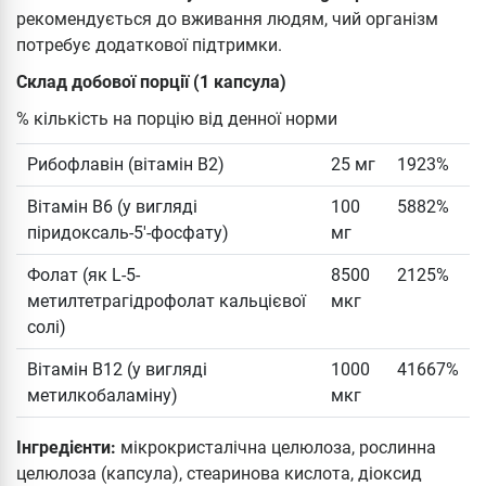
рекомендується до вживання людям, чий організм
потребує додаткової підтримки.
Склад добової порції (1 капсула)
% кількість на порцію від денної норми
Рибофлавін (вітамін В2)
25 мг
1923%
Вітамін B6 (у вигляді
100
5882%
піридоксаль-5'-фосфату)
мг
Фолат (як L-5-
8500
2125%
метилтетрагідрофолат кальцієвої
мкг
солі)
Вітамін В12 (у вигляді
1000
41667%
метилкобаламіну)
мкг
Інгредієнти:
мікрокристалічна целюлоза, рослинна
целюлоза (капсула), стеаринова кислота, діоксид