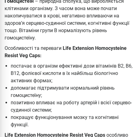
Гомоцистеїн
– природна сполука, що виробляється
клітинами організму. З часом вона може почати
накопичуватися в крові, негативно впливаючи на
здоров’я серцево-судинної системи, когнітивні функції
тощо. Вітаміни групи В нормалізують рівень
гомоцистеїну.
Особливості та переваги
Life Extension Homocysteine
Resist Veg Caps:
постачає в організм ефективні дози вітамінів В2, B6,
В12, фолієвої кислоти в їх найбільш біологічно
активних формах;
допомагає підтримувати нормальний рівень
гомоцистеїну;
позитивно впливає на роботу артерій і всієї серцево-
судинної системи;
покращує функціонування мозку та когнітивні
функції.
Life Extension Homocysteine Resist Veg Caps
особливо