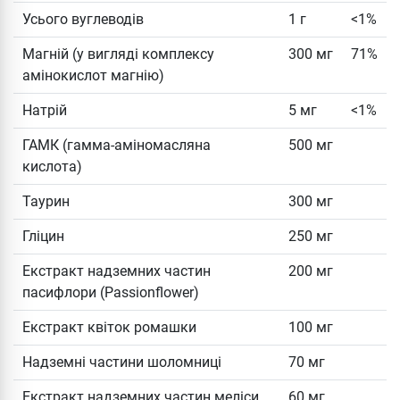
Усього вуглеводів
1 г
<1%
Магній (у вигляді комплексу
300 мг
71%
амінокислот магнію)
Натрій
5 мг
<1%
ГАМК (гамма-аміномасляна
500 мг
кислота)
Таурин
300 мг
Гліцин
250 мг
Екстракт надземних частин
200 мг
пасифлори (Passionflower)
Екстракт квіток ромашки
100 мг
Надземні частини шоломниці
70 мг
Екстракт надземних частин меліси
60 мг