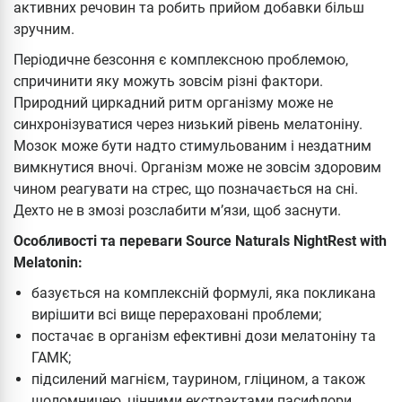
активних речовин та робить прийом добавки більш
зручним.
Періодичне безсоння є комплексною проблемою,
спричинити яку можуть зовсім різні фактори.
Природний циркадний ритм організму може не
синхронізуватися через низький рівень мелатоніну.
Мозок може бути надто стимульованим і нездатним
вимкнутися вночі. Організм може не зовсім здоровим
чином реагувати на стрес, що позначається на сні.
Дехто не в змозі розслабити м’язи, щоб заснути.
Особливості та переваги Source Naturals NightRest with
Melatonin:
базується на комплексній формулі, яка покликана
вирішити всі вище перераховані проблеми;
постачає в організм ефективні дози мелатоніну та
ГАМК;
підсилений магнієм, таурином, гліцином, а також
шоломницею, цінними екстрактами пасифлори,