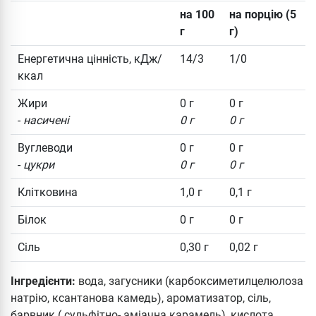
на 100
на порцію (5
г
г)
Енергетична цінність, кДж/
14/3
1/0
ккал
Жири
0 г
0 г
-
насичені
0 г
0 г
Вуглеводи
0 г
0 г
-
цукри
0 г
0 г
Клітковина
1,0 г
0,1 г
Білок
0 г
0 г
Сіль
0,30 г
0,02 г
Інгредієнти:
вода, загусники (карбоксиметилцелюлоза
натрію, ксантанова камедь), ароматизатор, сіль,
барвник ( сульфітно- аміачна карамель), кислота