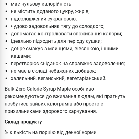
має нульову калорійність;
не містить доданого цукру, жирів;
підсолоджений сукралозою;
чудово задовольняє тягу до солодкого;
допомагає контролювати споживання калорій;
ідеально підходить для періоду сушки;
добре смакує з млинцями, вівсянкою, іншими
кашами;
перетворює сніданок на справжнє задоволення;
не має в складі небажаних добавок;
халяльний, веганський, вегетаріанський.
Bulk Zero Calorie Syrup Maple особливо
рекомендуються до вживання людям, які прагнуть
позбутись зайвих кілограмів або просто є
прихильниками здорового харчування.
Склад продукту
% кількість на порцію від денної норми