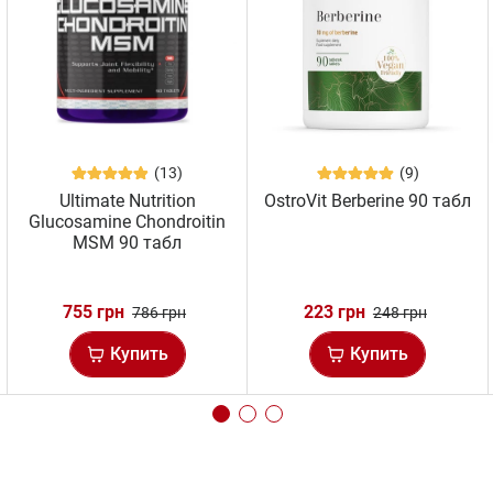
(13)
(9)
Ultimate Nutrition
OstroVit Berberine 90 табл
Glucosamine Chondroitin
MSM 90 табл
755 грн
223 грн
786 грн
248 грн
Купить
Купить