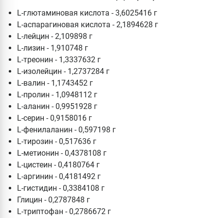
L-глютаминовая кислота - 3,6025416 г
L-аспарагиновая кислота - 2,1894628 г
L-лейцин - 2,109898 г
L-лизин - 1,910748 г
L-треонин - 1,3337632 г
L-изолейцин - 1,2737284 г
L-валин - 1,1743452 г
L-пролин - 1,0948112 г
L-аланин - 0,9951928 г
L-серин - 0,9158016 г
L-фенилаланин - 0,597198 г
L-тирозин - 0,517636 г
L-метионин - 0,4378108 г
L-цистеин - 0,4180764 г
L-аргинин - 0,4181492 г
L-гистидин - 0,3384108 г
Глицин - 0,2787848 г
L-триптофан - 0,2786672 г