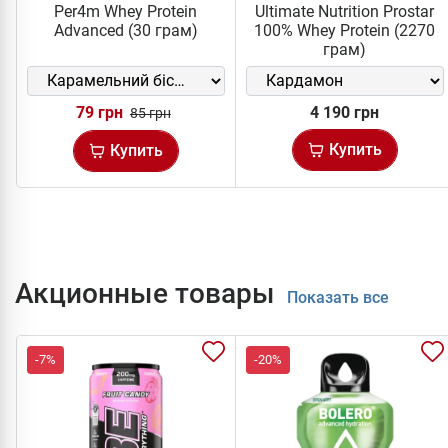
Per4m Whey Protein
Ultimate Nutrition Prostar
Advanced (30 грам)
100% Whey Protein (2270
грам)
79 грн
4 190 грн
85 грн
Купить
Купить
Акционные товары
Показать все
-7%
-20%