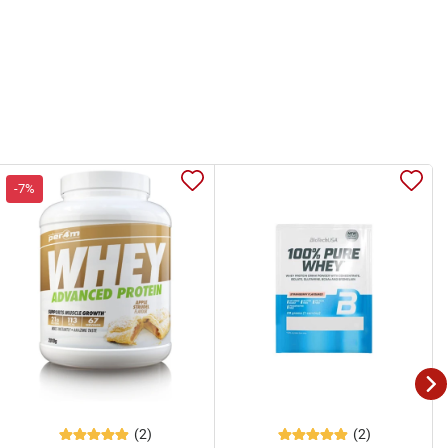
-7%
(2)
(2)