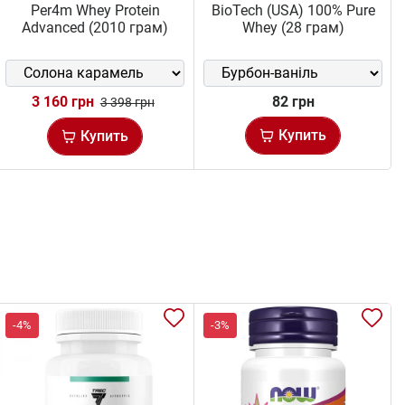
Per4m Whey Protein
BioTech (USA) 100% Pure
Advanced (2010 грам)
Whey (28 грам)
3 160 грн
82 грн
3 398 грн
Купить
Купить
-4%
-3%