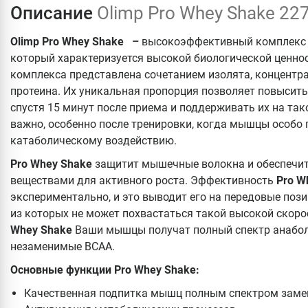
Описание
Olimp Pro Whey Shake 22
Olimp Pro Whey Shake –
высокоэффективный комплекс н
который характеризуется высокой биологической ценно
комплекса представлена сочетанием изолята, концентр
протеина. Их уникальная пропорция позволяет повысит
спустя 15 минут после приема и поддерживать их на тако
важно, особенно после тренировки, когда мышцы особ
катаболическому воздействию.
Pro Whey Shake
защитит мышечные волокна и обеспечи
веществами для активного роста. Эффективность
Pro W
экспериментально, и это выводит его на передовые пози
из которых не может похвастаться такой высокой скор
Whey Shake
Ваши мышцы получат полный спектр анаболи
незаменимые ВСАА.
Основные функции Pro Whey Shake:
Качественная подпитка мышц полным спектром зам