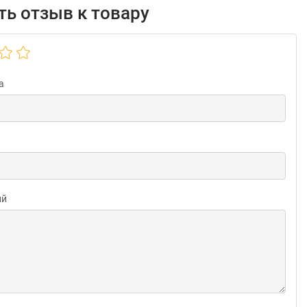
ь отзыв к товару
а
ий