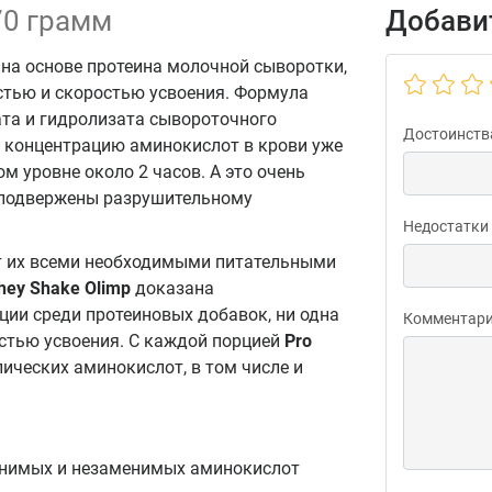
70 грамм
Добавит
а основе протеина молочной сыворотки,
стью и скоростью усвоения. Формула
ата и гидролизата сывороточного
Достоинств
ь концентрацию аминокислот в крови уже
м уровне около 2 часов. А это очень
о подвержены разрушительному
Недостатки
т их всеми необходимыми питательными
hey Shake Olimp
доказана
ции среди протеиновых добавок, ни одна
Комментар
остью усвоения. С каждой порцией
Pro
ческих аминокислот, в том числе и
енимых и незаменимых аминокислот