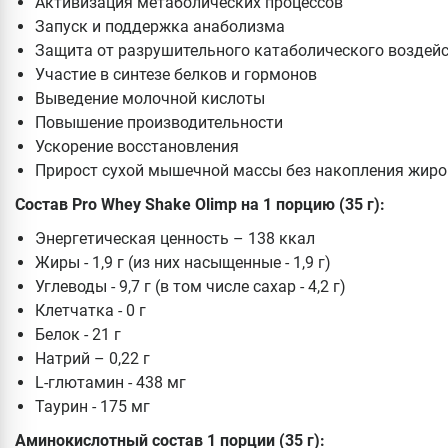
Активизация метаболических процессов
Запуск и поддержка анаболизма
Защита от разрушительного катаболического воздей
Участие в синтезе белков и гормонов
Выведение молочной кислоты
Повышение производительности
Ускорение восстановления
Прирост сухой мышечной массы без накопления жир
Состав
Pro Whey Shake Olimp на 1 порцию (35 г):
Энергетическая ценность – 138 ккал
Жиры - 1,9 г (из них насыщенные - 1,9 г)
Углеводы - 9,7 г (в том числе сахар - 4,2 г)
Клетчатка - 0 г
Белок - 21 г
Натрий – 0,22 г
L-глютамин - 438 мг
Таурин - 175 мг
Аминокислотный состав 1 порции (35 г):