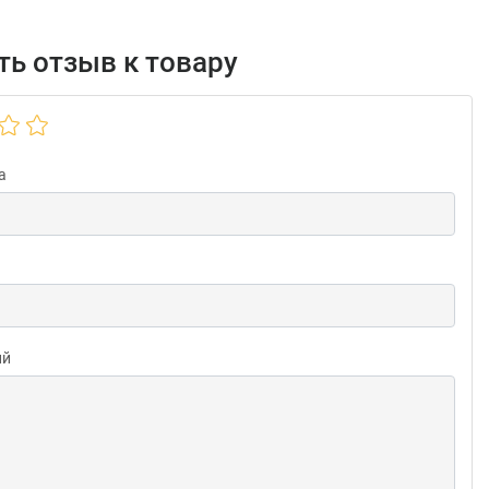
ь отзыв к товару
а
ий