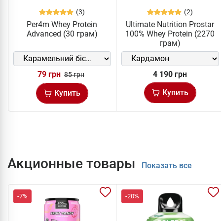
(3)
(2)
Per4m Whey Protein
Ultimate Nutrition Prostar
Advanced (30 грам)
100% Whey Protein (2270
грам)
79 грн
4 190 грн
85 грн
Купить
Купить
Акционные товары
Показать все
-7%
-20%