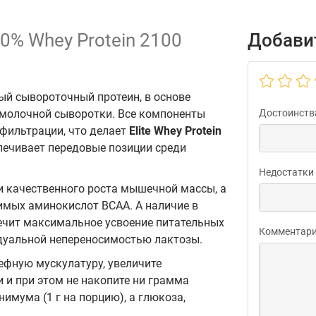
100% Whey Protein 2100
Добавит
ый сывороточный протеин, в основе
ы молочной сыворотки. Все компоненты
Достоинств
фильтрации, что делает
Elite
Whey
Protein
печивает передовые позиции среди
Недостатки
и качественного роста мышечной массы, а
имых аминокислот ВСАА. А наличие в
печит максимальное усвоение питательных
Комментар
идуальной непереносимостью лактозы.
ефную мускулатуру, увеличите
 и при этом не накопите ни грамма
имума (1 г на порцию), а глюкоза,