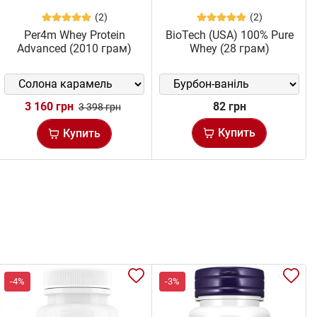
(2)
(2)
Per4m Whey Protein
BioTech (USA) 100% Pure
Advanced (2010 грам)
Whey (28 грам)
3 160 грн
82 грн
3 398 грн
Купить
Купить
-4%
-3%