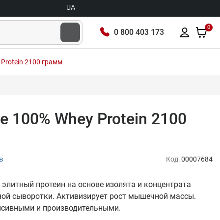
UA
0
0 800 403 173
y Protein 2100 грамм
ite 100% Whey Protein 2100
в
Код:
00007684
n – элитный протеин на основе изолята и концентрата
ной сыворотки. Активизирует рост мышечной массы.
енсивными и производительными.