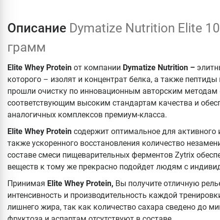
Описание
Dymatize Nutrition Elite 
грамм
Elite
Whey
Protein
от компании
Dymatize
Nutrition –
элитн
которого – изолят и концентрат белка, а также пептид
прошли очистку по инновационным авторским методам 
соответствующим высоким стандартам качества и обес
аналогичных комплексов премиум-класса.
Elite
Whey
Protein
содержит оптимальное для активного 
также ускоренного восстановления количество незамен
составе смеси пищеварительных ферментов Zytrix обес
веществ к тому же прекрасно подойдет людям с индив
Принимая
Elite
Whey
Protein,
Вы получите отличную рель
интенсивность и производительность каждой тренировки
лишнего жира, так как количество сахара сведено до мин
фруктоза и аспартам отсутствуют в составе.