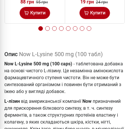
88 грн
19 грн
95 грн
24 грн
Купити
Купити
Опис
Now L-Lysine 500 mg (100 табл)
Now L-Lysine 500 mg (100 caps)
- таблетована добавка
на основі чистого L-лізину. Це незамінна амінокислота
фармацевтичного ступеня чистоти. Він не може бути
синтезований організмом і повинен бути отриманий з
їжею або у вигляді добавок.
L-лізин
від американської компанії
Now
призначений
для прискорення білкового синтезу, в т. ч. синтезу
ферментів, а також структурних протеїнів еластину і
колагену, з яких складаються шкіра, кістки, нігті,
сухожилля. Крім того, лізин бере участь в мінералізації