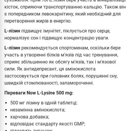
кісток, сприяючи транспортуванню кальцію. Також він
є попередником левокарнітину, який необхідний для
перетворення жирів в енергію.
L-лізин
підвищує імунітет, піклується про серце,
нормалізує сон і підвищує концентрацію уваги.
L-лізин
рекомендується спортсменам, оскільки бере
участь в утворенні білків м'язів під час тренування,
сприяє збільшенню як обсягу м'язів, так і м'язової
сили. Як антидепресант, ця амінокислота
застосовується при головних болях, порушенні сну,
швидкій стомлюваності, запамороченні.
Переваги Now L-Lysine 500 mg:
500 мг лізину в одній таблетці;
незамінна амінокислота;
харчова добавка;
відповідає стандарту якості GMP;
підходить веганам;