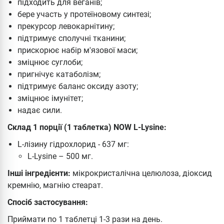
підходить для веганів;
бере участь у протеїновому синтезі;
прекурсор левокарнітину;
підтримує сполучні тканини;
прискорює набір м'язової маси;
зміцнює суглоби;
пригнічує катаболізм;
підтримує баланс оксиду азоту;
зміцнює імунітет;
надає сили.
Склад 1 порції (1 таблетка) NOW L-Lysine:
L-лізину гідрохлорид - 637 мг:
L-Lysine – 500 мг.
Інші інгредієнти:
мікрокристалічна целюлоза, діоксид
кремнію, магнію стеарат.
Спосіб застосування:
Приймати по 1 таблетці 1-3 рази на день.