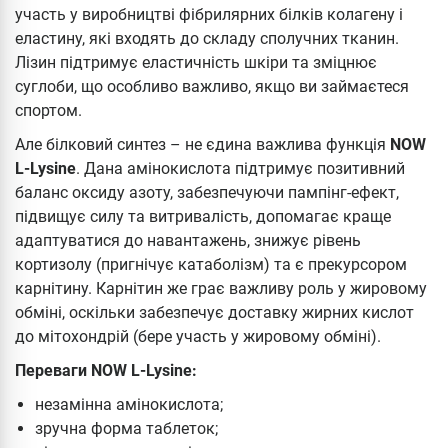
участь у виробництві фібрилярних білків колагену і
еластину, які входять до складу сполучних тканин.
Лізин підтримує еластичність шкіри та зміцнює
суглоби, що особливо важливо, якщо ви займаєтеся
спортом.
Але білковий синтез – не єдина важлива функція
NOW
L-Lysine
. Дана амінокислота підтримує позитивний
баланс оксиду азоту, забезпечуючи пампінг-ефект,
підвищує силу та витривалість, допомагає краще
адаптуватися до навантажень, знижує рівень
кортизолу (пригнічує катаболізм) та є прекурсором
карнітину. Карнітин же грає важливу роль у жировому
обміні, оскільки забезпечує доставку жирних кислот
до мітохондрій (бере участь у жировому обміні).
Переваги NOW L-Lysine:
незамінна амінокислота;
зручна форма таблеток;