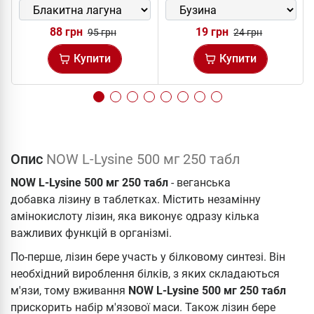
88 грн
19 грн
95 грн
24 грн
Купити
Купити
Опис
NOW L-Lysine 500 мг 250 табл
NOW L-Lysine 500 мг 250 табл
- веганська
добавка лізину в таблетках. Містить незамінну
амінокислоту лізин, яка виконує одразу кілька
важливих функцій в організмі.
По-перше, лізин бере участь у білковому синтезі. Він
необхідний вироблення білків, з яких складаються
м'язи, тому вживання
NOW L-Lysine 500 мг 250 табл
прискорить набір м'язової маси. Також лізин бере