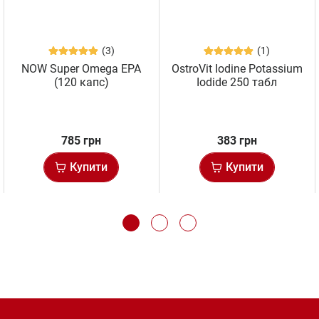
(3)
(1)
NOW Super Omega EPA
OstroVit Iodine Potassium
(120 капс)
Iodide 250 табл
785 грн
383 грн
Купити
Купити