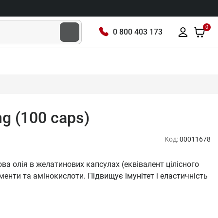
0
0 800 403 173
mg (100 caps)
Код:
00011678
кова олія в желатинових капсулах (еквівалент цілісного
менти та амінокислоти. Підвищує імунітет і еластичність