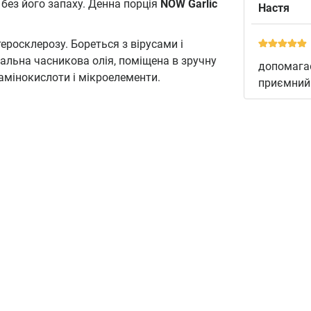
 без його запаху. Денна порція
NOW Garlic
Настя
еросклерозу. Бореться з вірусами і
альна часникова олія, поміщена в зручну
допомагає
 амінокислоти і мікроелементи.
приємний 