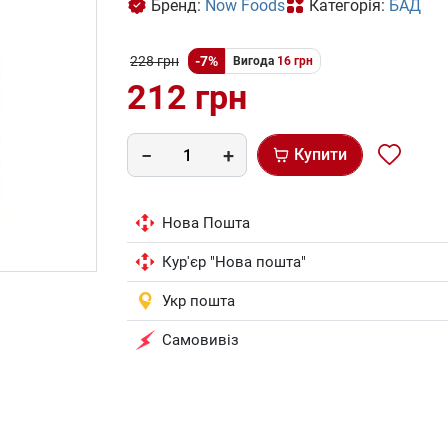
Бренд:
Now Foods
Категорія:
БАД
228 грн
-7%
Вигода
16 грн
212 грн
Купити
Нова Пошта
Кур'єр "Нова пошта"
Укр пошта
Самовивіз