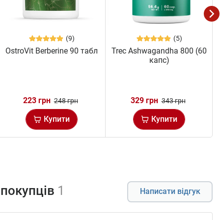
(9)
(5)
OstroVit Berberine 90 табл
Trec Ashwagandha 800 (60
капс)
223 грн
329 грн
248 грн
343 грн
Купити
Купити
 покупців
1
Написати відгук