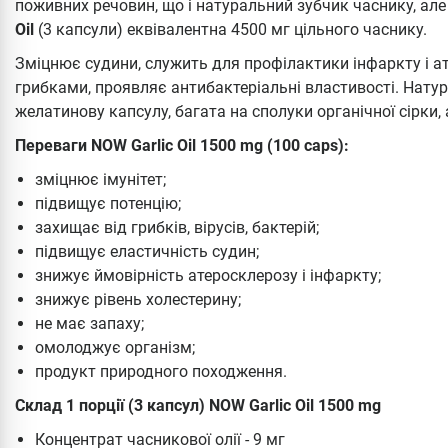
поживних речовин, що і натуральний зубчик часнику, але
Oil
(3 капсули) еквівалентна 4500 мг цільного часнику.
Зміцнює судини, служить для профілактики інфаркту і ат
грибками, проявляє антибактеріальні властивості. Натур
желатинову капсулу, багата на сполуки органічної сірки,
Переваги NOW Garlic Oil 1500 mg (100 caps):
зміцнює імунітет;
підвищує потенцію;
захищає від грибків, вірусів, бактерій;
підвищує еластичність судин;
знижує ймовірність атеросклерозу і інфаркту;
знижує рівень холестерину;
не має запаху;
омолоджує організм;
продукт природного походження.
Склад 1 порції (3 капсул) NOW Garlic Oil 1500 mg
Концентрат часникової олії - 9 мг