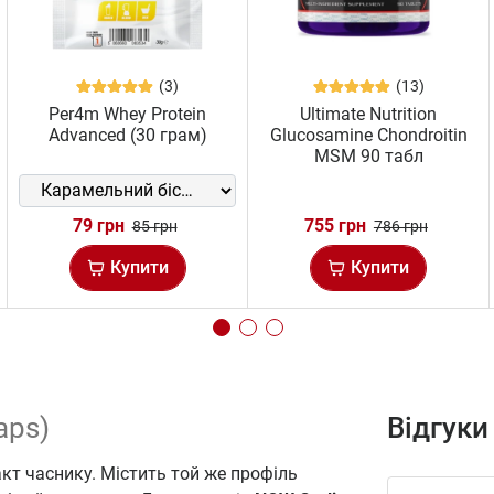
(3)
(13)
Per4m Whey Protein
Ultimate Nutrition
Advanced (30 грам)
Glucosamine Chondroitin
MSM 90 табл
79 грн
755 грн
85 грн
786 грн
Купити
Купити
aps)
Відгуки
кт часнику. Містить той же профіль