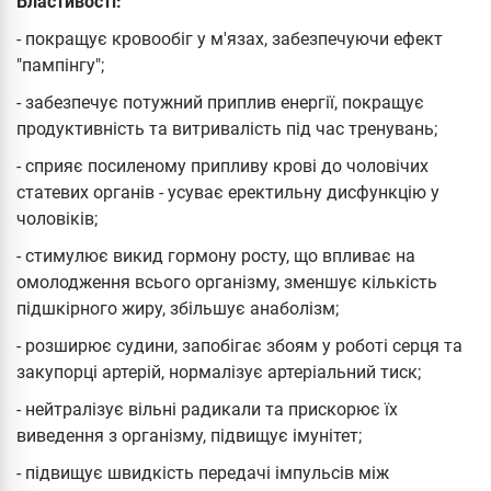
Властивості:
- покращує кровообіг у м'язах, забезпечуючи ефект
"пампінгу";
- забезпечує потужний приплив енергії, покращує
продуктивність та витривалість під час тренувань;
- сприяє посиленому припливу крові до чоловічих
статевих органів - усуває еректильну дисфункцію у
чоловіків;
- стимулює викид гормону росту, що впливає на
омолодження всього організму, зменшує кількість
підшкірного жиру, збільшує анаболізм;
- розширює судини, запобігає збоям у роботі серця та
закупорці артерій, нормалізує артеріальний тиск;
- нейтралізує вільні радикали та прискорює їх
виведення з організму, підвищує імунітет;
- підвищує швидкість передачі імпульсів між