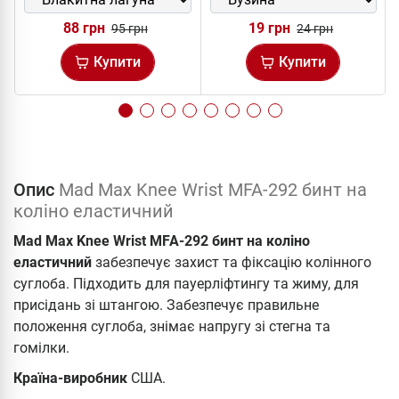
88 грн
19 грн
95 грн
24 грн
Купити
Купити
Опис
Mad Max Knee Wrist MFA-292 бинт на
коліно еластичний
Mad Max Knee Wrist MFA-292 бинт на коліно
еластичний
забезпечує захист та фіксацію колінного
суглоба. Підходить для пауерліфтингу та жиму, для
присідань зі штангою. Забезпечує правильне
положення суглоба, знімає напругу зі стегна та
гомілки.
Країна-виробник
США.