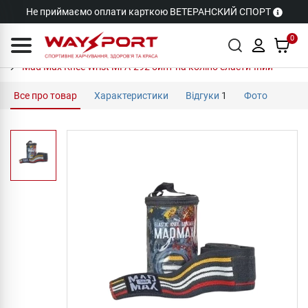
Не приймаємо оплати карткою ВЕТЕРАНСКИЙ СПОРТ
0
Mad Max Knee Wrist MFA-292 бинт на коліно еластичний
Все про товар
Характеристики
Відгуки
1
Фото