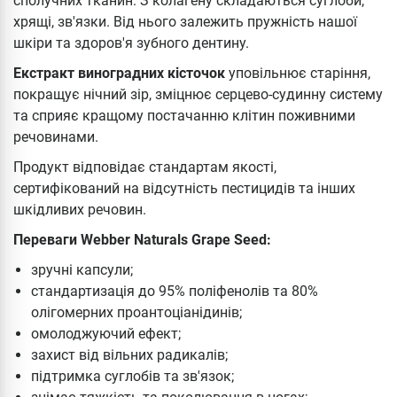
сполучних тканин. З колагену складаються суглоби,
хрящі, зв'язки. Від нього залежить пружність нашої
шкіри та здоров'я зубного дентину.
Екстракт виноградних кісточок
уповільнює старіння,
покращує нічний зір, зміцнює серцево-судинну систему
та сприяє кращому постачанню клітин поживними
речовинами.
Продукт відповідає стандартам якості,
сертифікований на відсутність пестицидів та інших
шкідливих речовин.
Переваги Webber Naturals Grape Seed:
зручні капсули;
стандартизація до 95% поліфенолів та 80%
олігомерних проантоціанідинів;
омолоджуючий ефект;
захист від вільних радикалів;
підтримка суглобів та зв'язок;