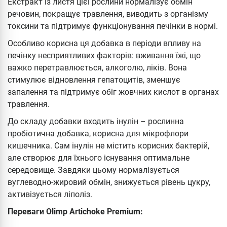
Екстракт із листя цієї рослини нормалізує обмін
речовин, покращує травлення, виводить з організму
токсини та підтримує функціонування печінки в нормі.
Особливо корисна ця добавка в періоди впливу на
печінку несприятливих факторів: вживання їжі, що
важко перетравлюється, алкоголю, ліків. Вона
стимулює відновлення гепатоцитів, зменшує
запалення та підтримує обіг жовчних кислот в органах
травлення.
До складу добавки входить інулін – рослинна
пробіотична добавка, корисна для мікрофлори
кишечника. Сам інулін не містить корисних бактерій,
але створює для їхнього існування оптимальне
середовище. Завдяки цьому нормалізується
вуглеводно-жировий обмін, знижується рівень цукру,
активізується ліполіз.
Переваги Olimp Artichoke Premium: