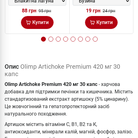
88 грн
19 грн
95 грн
24 грн
Купити
Купити
Опис
Olimp Artichoke Premium 420 мг 30
капс
Olimp Artichoke Premium 420 мг 30 капс
- харчова
добавка для підтримки печінки та кишечника. Містить
стандартизований екстракт артишоку (5% цинарину).
Це жовчогінний та гепатопротекторний засіб
натурального походження.
Артишок містить вітаміни С, В1, В2 та К,
антиоксиданти, мінерали калій, магній, фосфор, залізо.