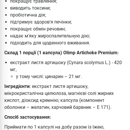
покращує травлення;
виводить токсини;
пробіотична дія;
підтримує здоров'я печінки;
покращує обмін речовин;
надає м'яку жироспалительную дію;
підходить для щоденного вживання.
Склад 1 порції (1 капсула) Olimp Artichoke Premium:
екстракт листя артишоку (Cynara scolymus L.) - 420
мг,
у тому числі: цинарин – 21 мг.
Інгредієнти
: екстракт листя артишоку,
мікрокристалічна целюлоза, магнієві солі жирних
кислот, діоксид кремнію; капсула (компонент
оболонки – желатин, харчовий барвник – Е 171).
Спосіб застосування:
Приймати по 1 капсулі на добу разом із їжею,