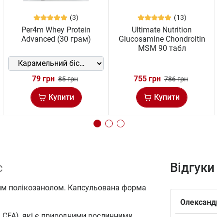
(3)
(13)
Per4m Whey Protein
Ultimate Nutrition
Advanced (30 грам)
Glucosamine Chondroitin
MSM 90 табл
79 грн
755 грн
85 грн
786 грн
Купити
Купити
с
Відгуки
ним полікозанолом. Капсульована форма
Олександ
LCFA), які є природними рослинними