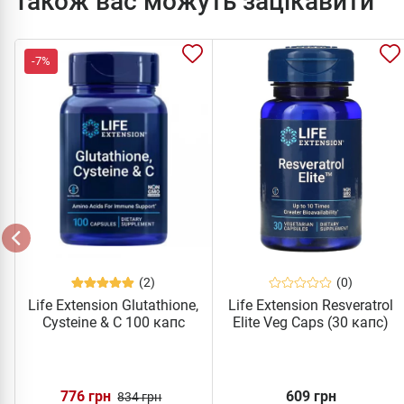
Також вас можуть зацікавити
-7%
(2)
(0)
Life Extension Glutathione,
Life Extension Resveratrol
Cysteine & C 100 капс
Elite Veg Caps (30 капс)
776 грн
609 грн
834 грн