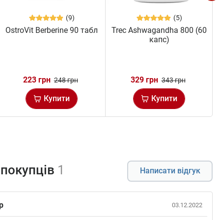
(9)
(5)
OstroVit Berberine 90 табл
Trec Ashwagandha 800 (60
капс)
223 грн
329 грн
248 грн
343 грн
Купити
Купити
 покупців
1
Написати відгук
р
03.12.2022