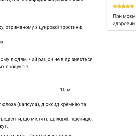
При моєму
здоровий 
у, отриманому з цукрової тростини;
х;
ому людям, чий раціон не відрізняється
их продуктів.
10 мг
юлоза (капсула), діоксид кремнію та
гредієнти, що містять дріжджі, пшеницю,
жут.