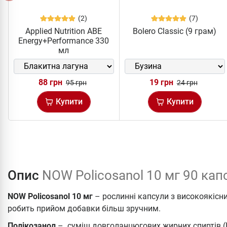
(2)
(7)
Applied Nutrition ABE
Bolero Classic (9 грам)
Energy+Performance 330
мл
88 грн
19 грн
95 грн
24 грн
Купити
Купити
Опис
NOW Policosanol 10 мг 90 кап
NOW Policosanol 10 мг
– рослинні капсули з високоякіс
робить прийом добавки більш зручним.
Полікозанол
– суміш довголанцюгових жирних спиртів (