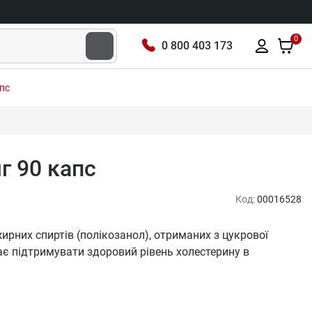
0
0 800 403 173
апс
г 90 капс
Код:
00016528
ирних спиртів (полікозанол), отриманих з цукрової
ає підтримувати здоровий рівень холестерину в