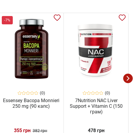
-7%
(0)
(0)
Essensey Bacopa Monnieri
7Nutrition NAC Liver
250 mg (90 капс)
Support + Vitamin C (150
грам)
355 грн
478 грн
382 грн