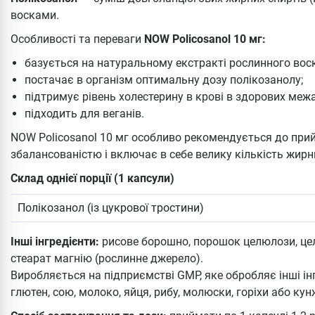
восками.
Особливості та переваги
NOW Policosanol 10 мг:
базується на натуральному екстракті рослинного воск
постачає в організм оптимальну дозу полікозанолу;
підтримує рівень холестерину в крові в здорових межа
підходить для веганів.
NOW Policosanol 10 мг особливо рекомендується до прий
збалансованістю і включає в себе велику кількість жирн
Склад однієї порції (1 капсули)
Полікозанол (із цукрової тростини)
Інші інгредієнти:
рисове борошно, порошок целюлози, цел
стеарат магнію (рослинне джерело).
Виробляється на підприємстві GMP, яке обробляє інші ін
глютен, сою, молоко, яйця, рибу, молюски, горіхи або кун