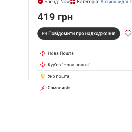
Бренд:
Now
Категорія:
Антиоксидан
419 грн
Повідомити про надходження
Нова Пошта
Кур'єр "Нова пошта"
Укр пошта
Самовивіз