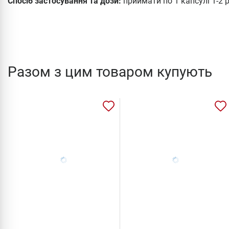
Спосіб застосування та дози:
приймати по 1 капсулі 1-2 р
Разом з цим товаром купують