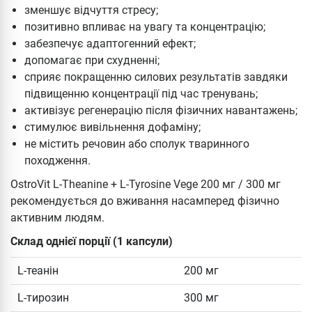
зменшує відчуття стресу;
позитивно впливає на увагу та концентрацію;
забезпечує адаптогенний ефект;
допомагає при схудненні;
сприяє покращенню силових результатів завдяки
підвищенню концентрації під час тренувань;
активізує регенерацію після фізичних навантажень;
стимулює вивільнення дофаміну;
не містить речовин або сполук тваринного
походження.
OstroVit L-Theanine + L-Tyrosine Vege 200 мг / 300 мг
рекомендується до вживання насамперед фізично
активним людям.
Склад однієї порції (1 капсули)
L-теанін
200 мг
L-тирозин
300 мг