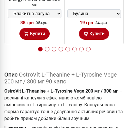
мл
88 грн
19 грн
95 грн
24 грн
Купити
Купити
Опис
OstroVit L-Theanine + L-Tyrosine Vege
200 мг / 300 мг 90 капс
OstroVit L-Theanine + L-Tyrosine Vege 200 мг / 300 мг
–
рослинні капсули з ефективною комбінацією
амінокислот L-тирозину та L-теаніну. Капсульована
форма гарантує точне дозування активних речовин та
робить прийом добавки більш зручним.