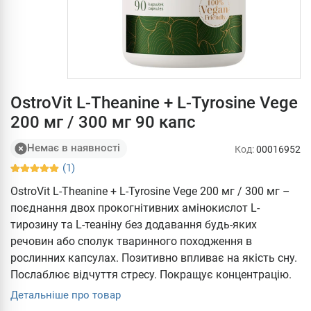
OstroVit L-Theanine + L-Tyrosine Vege
200 мг / 300 мг 90 капс
Немає в наявності
Код:
00016952
(1)
OstroVit L-Theanine + L-Tyrosine Vege 200 мг / 300 мг –
поєднання двох прокогнітивних амінокислот L-
тирозину та L-теаніну без додавання будь-яких
речовин або сполук тваринного походження в
рослинних капсулах. Позитивно впливає на якість сну.
Послаблює відчуття стресу. Покращує концентрацію.
Детальніше про товар