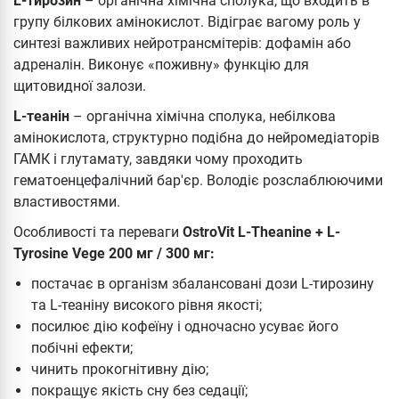
L-тирозин
– органічна хімічна сполука, що входить в
групу білкових амінокислот. Відіграє вагому роль у
синтезі важливих нейротрансмітерів: дофамін або
адреналін. Виконує «поживну» функцію для
щитовидної залози.
L-теанін
– органічна хімічна сполука, небілкова
амінокислота, структурно подібна до нейромедіаторів
ГАМК і глутамату, завдяки чому проходить
гематоенцефалічний бар'єр. Володіє розслаблюючими
властивостями.
Особливості та переваги
OstroVit L-Theanine + L-
Tyrosine Vege 200 мг / 300 мг:
постачає в організм збалансовані дози L-тирозину
та L-теаніну високого рівня якості;
посилює дію кофеїну і одночасно усуває його
побічні ефекти;
чинить прокогнітивну дію;
покращує якість сну без седації;