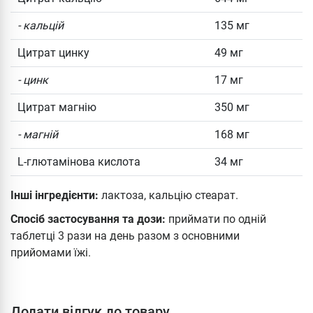
- кальцій
135 мг
Цитрат цинку
49 мг
- цинк
17 мг
Цитрат магнію
350 мг
- магній
168 мг
L-глютамінова кислота
34 мг
Інші інгредієнти:
лактоза, кальцію стеарат.
Спосіб застосування та дози:
приймати по одній
таблетці 3 рази на день разом з основними
прийомами їжі.
Додати відгук до товару