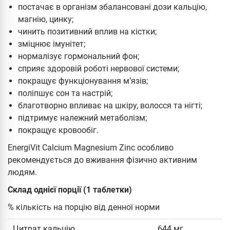
постачає в організм збалансовані дози кальцію,
магнію, цинку;
чинить позитивний вплив на кістки;
зміцнює імунітет;
нормалізує гормональний фон;
сприяє здоровій роботі нервової системи;
покращує функціонування м’язів;
поліпшує сон та настрій;
благотворно впливає на шкіру, волосся та нігті;
підтримує належний метаболізм;
покращує кровообіг.
EnergiVit Calcium Magnesium Zinc особливо
рекомендується до вживання фізично активним
людям.
Склад однієї порції (1 таблетки)
% кількість на порцію від денної норми
Цитрат кальцію
644 мг