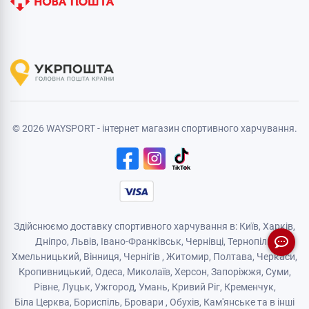
© 2026 WAYSPORT - інтернет магазин спортивного харчування.
Здійснюємо доставку спортивного харчування в: Київ, Харків,
Дніпро
, Львів, Івано-Франківськ,
Чернівці
,
Тернопіль
,
Хмельницький
, Вінниця,
Чернігів
,
Житомир
, Полтава, Черкаси,
Кропивницький,
Одеса
, Миколаїв, Херсон, Запоріжжя,
Суми
,
Рівне
,
Луцьк
,
Ужгород
,
Умань
,
Кривий Ріг
,
Кременчук
,
Біла Церква
,
Бориспіль
,
Бровари
,
Обухів
,
Кам'янськe
та в інші