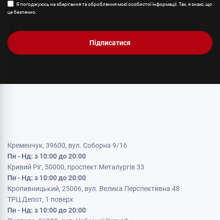
Я погоджуюсь на зберігання та оброблення моєї особистої інформації. Так, я знаю, що
це безпечно.
Підписатися