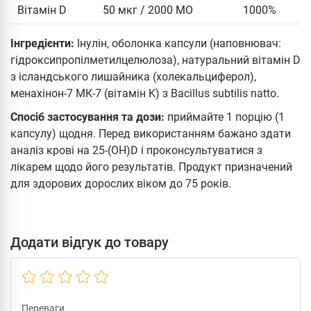
Вітамін D
50 мкг / 2000 МО
1000%
Інгредієнти:
Інулін, оболонка капсули (наповнювач:
гідроксипропілметилцелюлоза), натуральний вітамін D
з ісландського лишайника (холекальциферол),
менахінон-7 МК-7 (вітамін K) з Bacillus subtilis natto.
Спосіб застосування та дози:
приймайте 1 порцію (1
капсулу) щодня. Перед використанням бажано здати
аналіз крові на 25-(OH)D і проконсультуватися з
лікарем щодо його результатів. Продукт призначений
для здорових дорослих віком до 75 років.
Додати відгук до товару
Переваги