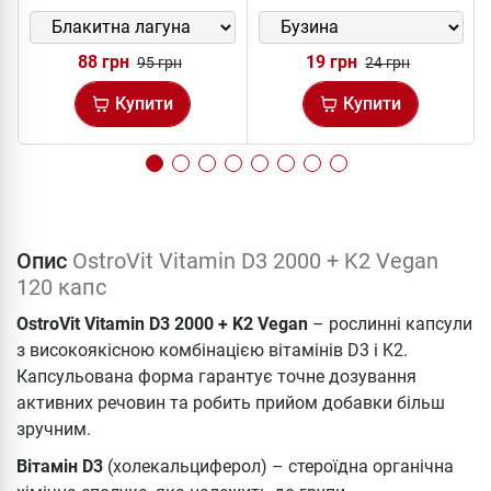
88 грн
19 грн
95 грн
24 грн
Купити
Купити
Опис
OstroVit Vitamin D3 2000 + K2 Vegan
120 капс
OstroVit Vitamin D3 2000 + K2 Vegan
– рослинні капсули
з високоякісною комбінацією вітамінів D3 і K2.
Капсульована форма гарантує точне дозування
активних речовин та робить прийом добавки більш
зручним.
Вітамін D3
(холекальциферол) – стероїдна органічна