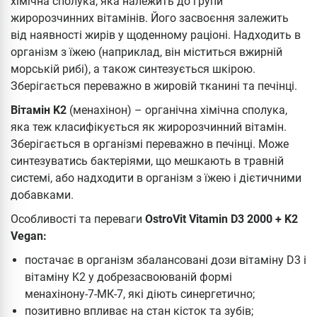
хімічна сполука, яка належить до групи
жиророзчинних вітамінів. Його засвоєння залежить
від наявності жирів у щоденному раціоні. Надходить в
організм з їжею (наприклад, він міститься вжирній
морській рибі), а також синтезується шкірою.
Зберігається переважно в жировій тканині та печінці.
Вітамін K2
(менахінон) – органічна хімічна сполука,
яка теж класифікується як жиророзчинний вітамін.
Зберігається в організмі переважно в печінці. Може
синтезуватись бактеріями, що мешкають в травній
системі, або надходити в організм з їжею і дієтичними
добавками.
Особливості та переваги
OstroVit Vitamin D3 2000 + K2
Vegan:
постачає в організм збалансовані дози вітаміну D3 і
вітаміну K2 у добрезасвоюваній формі
менахінону-7-МК-7, які діють синергетично;
позитивно впливає на стан кісток та зубів;