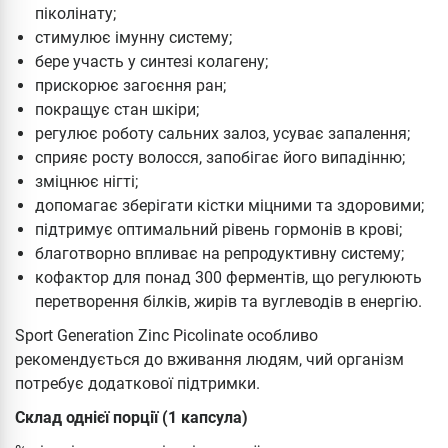
піколінату;
стимулює імунну систему;
бере участь у синтезі колагену;
прискорює загоєння ран;
покращує стан шкіри;
регулює роботу сальних залоз, усуває запалення;
сприяє росту волосся, запобігає його випадінню;
зміцнює нігті;
допомагає зберігати кістки міцними та здоровими;
підтримує оптимальний рівень гормонів в крові;
благотворно впливає на репродуктивну систему;
кофактор для понад 300 ферментів, що регулюють
перетворення білків, жирів та вуглеводів в енергію.
Sport Generation Zinc Picolinate особливо
рекомендується до вживання людям, чий організм
потребує додаткової підтримки.
Склад однієї порції (1 капсула)