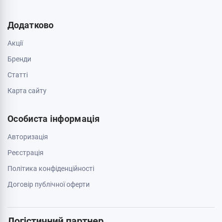
Про магазин
Обмін та повернення
Зв'яжіться з нами
0 800 403 173
044 334 54 27
050 659 01 12
063 789 66 52
Додатково
Акції
Бренди
Cтатті
Карта сайту