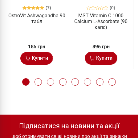
(7)
(0)
OstroVit Ashwagandha 90
MST Vitamin C 1000
табл
Calcium L-Ascorbate (90
капс)
185 грн
896 грн
Купити
Купити
Підписатися на новини та акції
щоб отримувати свіжі новини про акції та знижки