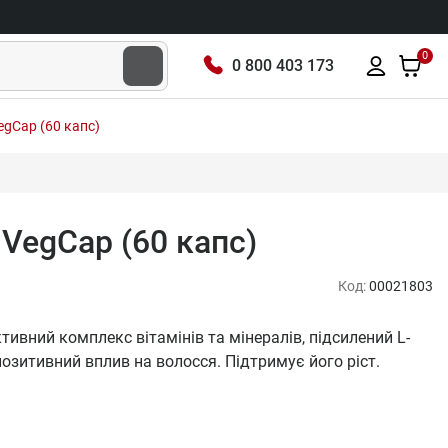
0
0 800 403 173
VegCap (60 капс)
s VegCap (60 капс)
Код:
00021803
ктивний комплекс вітамінів та мінералів, підсилений L-
позитивний вплив на волосся. Підтримує його ріст.