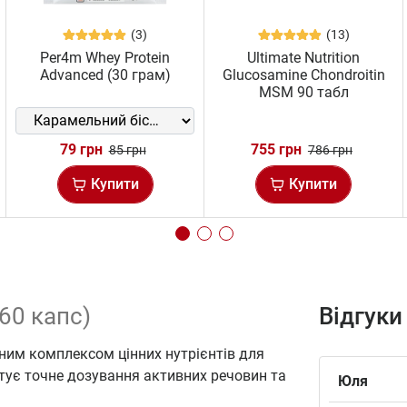
(3)
(13)
Per4m Whey Protein
Ultimate Nutrition
Advanced (30 грам)
Glucosamine Chondroitin
MSM 90 табл
79 грн
755 грн
85 грн
786 грн
Купити
Купити
(60 капс)
Відгуки
жним комплексом цінних нутрієнтів для
тує точне дозування активних речовин та
Юля