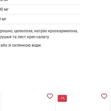
00 мг
0 мг
рошно, целюлоза, натрію кроскармелоза,
рушки та лист крес-салату.
або зі склянкою води.
-7%