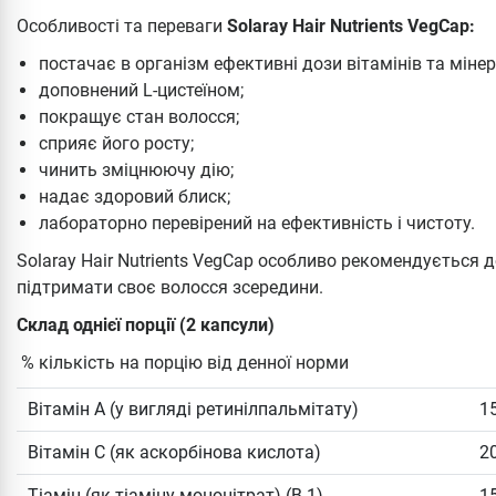
Особливості та переваги
Solaray Hair Nutrients VegCap:
постачає в організм ефективні дози вітамінів та мінер
доповнений L-цистеїном;
покращує стан волосся;
сприяє його росту;
чинить зміцнюючу дію;
надає здоровий блиск;
лабораторно перевірений на ефективність і чистоту.
Solaray Hair Nutrients VegCap особливо рекомендується 
підтримати своє волосся зсередини.
Склад однієї порції (2 капсули)
% кількість на порцію від денної норми
Вітамін А (у вигляді ретинілпальмітату)
1
Вітамін С (як аскорбінова кислота)
2
Тіамін (як тіаміну мононітрат) (B-1)
1