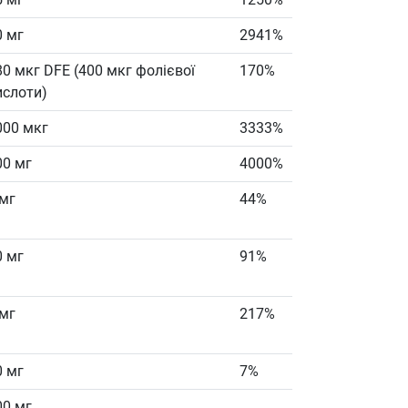
0 мг
2941%
80 мкг DFE (400 мкг фолієвої
170%
ислоти)
000 мкг
3333%
00 мг
4000%
 мг
44%
0 мг
91%
 мг
217%
0 мг
7%
00 мг