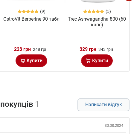
(9)
(5)
OstroVit Berberine 90 табл
Trec Ashwagandha 800 (60
капс)
223 грн
329 грн
248 грн
343 грн
Купити
Купити
 покупців
1
Написати відгук
30.08.2024