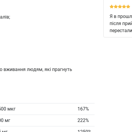
Я в прошл
алів;
після при
перестали
до вживання людям, які прагнуть
500 мкг
167%
00 мг
222%
5 мг
1250%