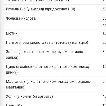
Вітамін B-6 (у вигляді піридоксину HCl)
5
Фолієва кислота
6
к
Біотин
1
Пантотенова кислота (з пантотенату кальцію)
2
Залізо (із хелатного комплексу амінокислот
8
заліза)
Цинк (з амінокислотного хелатного комплексу
1
цинку)
Марганець (з хелатного комплексу амінокислот
5
марганцю)
Холін (з холіну бітартрату)
4
L-цистеїн
1