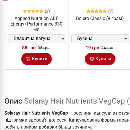
(2)
(7)
Applied Nutrition ABE
Bolero Classic (9 грам)
Energy+Performance 330
мл
88 грн
19 грн
95 грн
24 грн
Купити
Купити
Опис
Solaray Hair Nutrients VegCap 
Solaray Hair Nutrients VegCap
– рослинні капсули з поту
підтримки здоров’я волосся. Капсульована форма гаран
робить прийом добавки більш зручним.