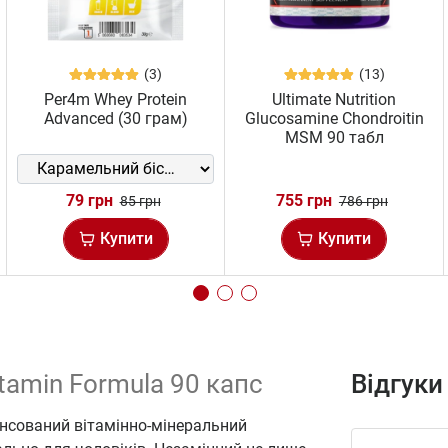
(3)
(13)
Per4m Whey Protein
Ultimate Nutrition
Advanced (30 грам)
Glucosamine Chondroitin
MSM 90 табл
79 грн
755 грн
85 грн
786 грн
Купити
Купити
itamin Formula 90 капс
Відгуки
нсований вітамінно-мінеральний