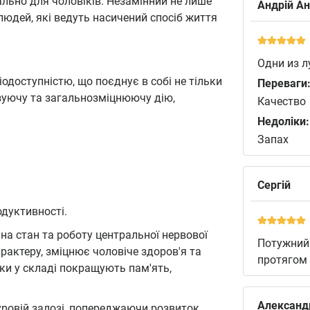
ально для чоловіків. Незамінний не лише
Андрій Aн
людей, які ведуть насичений спосіб життя
Одни из л
доступністю, що поєднує в собі не тільки
Переваги
нізуючу та загальнозміцнюючу дію,
Качество
Недоліки:
Запах
Сергій
дуктивності.
на стан та роботу центральної нервової
Потужний 
рактеру, зміцнює чоловіче здоров'я та
протягом 
ки у складі покращують пам'ять,
Александ
ровій залозі, попереджаючи розвиток