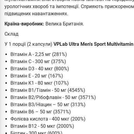
урологічних хвороб та імпотенції. Сприяють прискорено
підвищених навантаженнях.
Країна-виробник:
Велика Британія.
Склад
У 1 порції (2 капсули)
VPLab Ultra Men's Sport Multivitami
Вітамін А - 2,25 мг (281%)
Вітамін С - 300 мг (375%)
Вітамін D3 - 40 мкг (800%)
Вітамін Е - 20 мг (167%)
Вітамін K1 - 80 мкг (107%)
Вітамін В1/Тіамін - 50 мг (4545%)
Вітамін В2/Рібофлавін - 50 мг (3571%)
Вітамін В3/Ніацин – 50 мг (313%)
Вітамін В6 – 50 мг (3571%)
Фолієва кислота - 400 мкг (200%)
Вітамін В12 - 50 мкг (2000%)
Біотин - 300 мкг (600%)