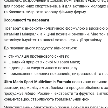
комплекс, розроблений відомою компанією
VPLab
спеці
для професійних спортсменів, а й для активних молодих 
та бажають зберігати хорошу фізичну форму.
Особливості та переваги
Препарат є високотехнологічною формулою з високою біо
вітаміни і мінерали, а й цінні поживні речовини. Має то
активізує імунітет та власні захисні функції організму.
До переваг цього продукту відносяться:
стимуляція протеїнового синтезу;
швидкий приріст якісної м'язової маси;
підвищення енергетичного потенціалу;
примноження силових показників, витривалості та про
Ultra Men's Sport Multivitamin Formula
позитивно впливає 
системи, нормалізує метаболізм та процеси обмінного ха
пробуджує лібідо. Рослинні екстракти та фруктові витяж
концентрацію, стабілізують гормональний фон.
Мультивітаміни благотворно позначаються на передміху