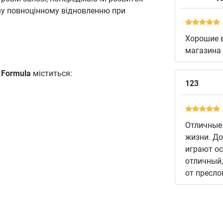
му повноцінному відновленню при
Хорошие 
магазина 
n Formula
міститься:
123
Отличные
жизни. До
играют ос
отличный
от пресло