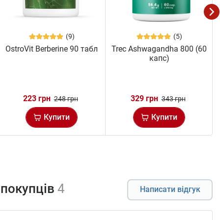
(9)
(5)
OstroVit Berberine 90 табл
Trec Ashwagandha 800 (60
капс)
223 грн
329 грн
248 грн
343 грн
Купити
Купити
 покупців
4
Написати відгук