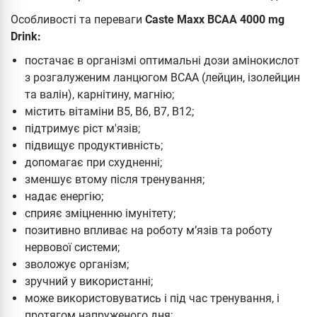
Особливості та переваги
Caste Maxx BCAA 4000 mg
Drink:
постачає в організмі оптимальні дози амінокислот
з розгалуженим ланцюгом ВСАА (лейцин, ізолейцин
та валін), карнітину, магнію;
містить вітаміни В5, В6, В7, В12;
підтримує ріст м'язів;
підвищує продуктивність;
допомагає при схудненні;
зменшує втому після тренування;
надає енергію;
сприяє зміцненню імунітету;
позитивно впливає на роботу м’язів та роботу
нервової системи;
зволожує організм;
зручний у використанні;
може використовуватись і під час тренування, і
протягом напруженого дня;