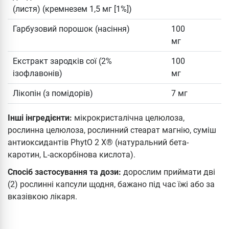
(листя) (кремнезем 1,5 мг [1%])
Гарбузовий порошок (насіння)
100
мг
Екстракт зародків сої (2%
100
ізофлавонів)
мг
Лікопін (з помідорів)
7 мг
Інші інгредієнти:
мікрокристалічна целюлоза,
рослинна целюлоза, рослинний стеарат магнію, суміш
антиоксидантів PhytO 2 X® (натуральний бета-
каротин, L-аскорбінова кислота).
Спосіб застосування та дози:
дорослим приймати дві
(2) рослинні капсули щодня, бажано під час їжі або за
вказівкою лікаря.