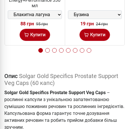
Energy+Performance 330
мл
88 грн
19 грн
95 грн
24 грн
Купити
Купити
Опис
Solgar Gold Specifics Prostate Support
Veg Caps (60 капс)
Solgar Gold Specifics Prostate Support Veg Caps
–
рослинні капсули з унікальною запатентованою
сумішшю поживних речовин та рослинних інгредієнтів.
Капсульована форма гарантує точне дозування
активних речовин та робить прийом добавки більш
зручним.