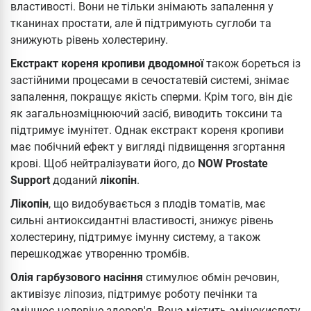
властивості. Вони не тільки знімають запалення у
тканинах простати, але й підтримують суглоби та
знижують рівень холестерину.
Екстракт кореня кропиви дводомної
також бореться із
застійними процесами в сечостатевій системі, знімає
запалення, покращує якість сперми. Крім того, він діє
як загальнозміцнюючий засіб, виводить токсини та
підтримує імунітет. Однак екстракт кореня кропиви
має побічний ефект у вигляді підвищення згортання
крові. Щоб нейтралізувати його, до
NOW Prostate
Support
доданий
лікопін
.
Лікопін
, що видобувається з плодів томатів, має
сильні антиоксидантні властивості, знижує рівень
холестерину, підтримує імунну систему, а також
перешкоджає утворенню тромбів.
Олія гарбузового насіння
стимулює обмін речовин,
активізує ліпозиз, підтримує роботу печінки та
зміцнює чоловіче здоров'я. Вона містить амінокислоту