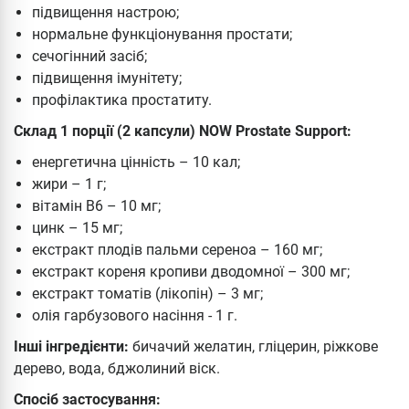
підвищення настрою;
нормальне функціонування простати;
сечогінний засіб;
підвищення імунітету;
профілактика простатиту.
Склад 1 порції (2 капсули) NOW Prostate Support:
енергетична цінність – 10 кал;
жири – 1 г;
вітамін В6 – 10 мг;
цинк – 15 мг;
екстракт плодів пальми сереноа – 160 мг;
екстракт кореня кропиви дводомної – 300 мг;
екстракт томатів (лікопін) – 3 мг;
олія гарбузового насіння - 1 г.
Інші інгредієнти:
бичачий желатин, гліцерин, ріжкове
дерево, вода, бджолиний віск.
Спосіб застосування: