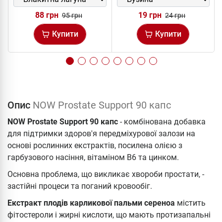
88 грн
19 грн
95 грн
24 грн
Купити
Купити
Опис
NOW Prostate Support 90 капс
NOW Prostate Support 90 капс
- комбінована добавка
для підтримки здоров'я передміхурової залози на
основі рослинних екстрактів, посилена олією з
гарбузового насіння, вітаміном В6 та цинком.
Основна проблема, що викликає хвороби простати, -
застійні процеси та поганий кровообіг.
Екстракт плодів карликової пальми сереноа
містить
фітостероли і жирні кислоти, що мають протизапальні