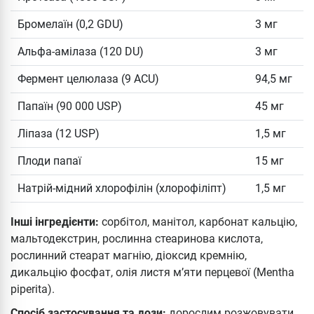
Бромелаїн (0,2 GDU)
3 мг
Альфа-амілаза (120 DU)
3 мг
Фермент целюлаза (9 ACU)
94,5 мг
Папаїн (90 000 USP)
45 мг
Ліпаза (12 USP)
1,5 мг
Плоди папаї
15 мг
Натрій-мідний хлорофілін (хлорофіліпт)
1,5 мг
Інші інгредієнти:
сорбітол, манітол, карбонат кальцію,
мальтодекстрин, рослинна стеаринова кислота,
рослинний стеарат магнію, діоксид кремнію,
дикальцію фосфат, олія листя м’яти перцевої (Mentha
piperita).
Спосіб застосування та дози:
дорослим розжовувати