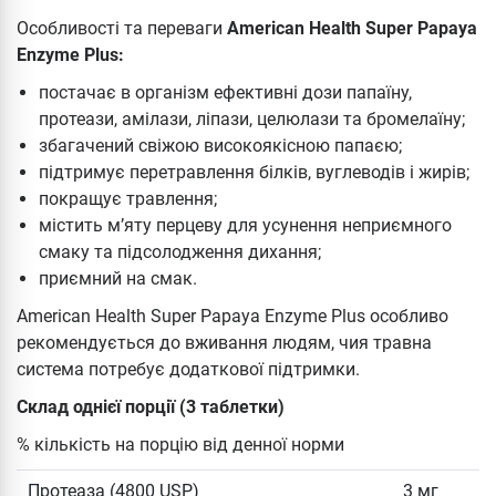
Особливості та переваги
American Health Super Papaya
Enzyme Plus:
постачає в організм ефективні дози папаїну,
протеази, амілази, ліпази, целюлази та бромелаїну;
збагачений свіжою високоякісною папаєю;
підтримує перетравлення білків, вуглеводів і жирів;
покращує травлення;
містить м’яту перцеву для усунення неприємного
смаку та підсолодження дихання;
приємний на смак.
American Health Super Papaya Enzyme Plus особливо
рекомендується до вживання людям, чия травна
система потребує додаткової підтримки.
Склад однієї порції (3 таблетки)
% кількість на порцію від денної норми
Протеаза (4800 USP)
3 мг