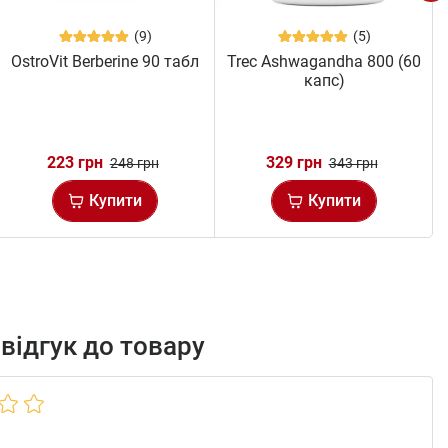
(9)
(5)
OstroVit Berberine 90 табл
Trec Ashwagandha 800 (60
капс)
223 грн
329 грн
248 грн
343 грн
Купити
Купити
відгук до товару