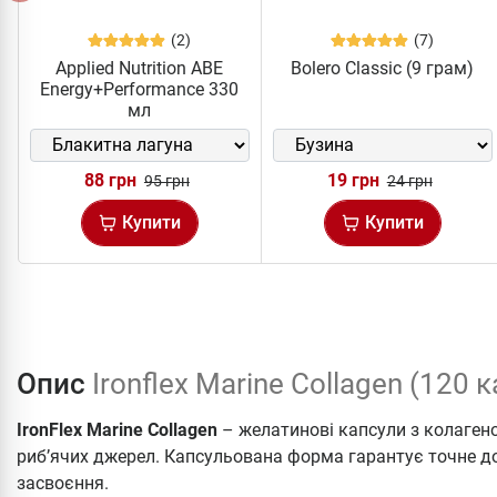
(2)
(7)
Applied Nutrition ABE
Bolero Classic (9 грам)
Energy+Performance 330
мл
88 грн
19 грн
95 грн
24 грн
Купити
Купити
Опис
Ironflex Marine Collagen (120 к
IronFlex Marine Collagen
– желатинові капсули з колагено
риб’ячих джерел. Капсульована форма гарантує точне д
засвоєння.