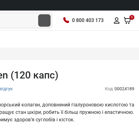
0
0 800 403 173
en (120 капс)
відгук
Код:
00024189
й морський колаген, доповнений гіалуроновою кислотою та
ращує стан шкіри, робить її більш пружною і еластичною.
имує здоров’я суглобів і кісток.