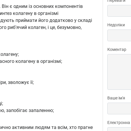
Переваги
. Він є одним із основних компонентів
 синтез колагену в організмі
ендують приймати його додатково у складі
Недоліки
 риб'ячий колаген, і це, безумовно,
Коментар
колагену;
сного колагену в організмі;
и, зволожує її;
Ваше ім'я
і;
ію, запобігає запаленню;
Електронна
зично активним людям та всім, хто прагне