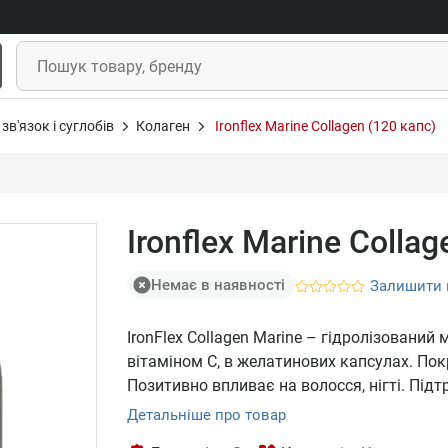
зв'язок і суглобів
Колаген
Ironflex Marine Collagen (120 капс)
Ironflex Marine Collag
Немає в наявності
Залишити 
IronFlex Collagen Marine – гідролізовани
вітаміном С, в желатинових капсулах. Пок
Позитивно впливає на волосся, нігті. Підтр
Детальніше про товар