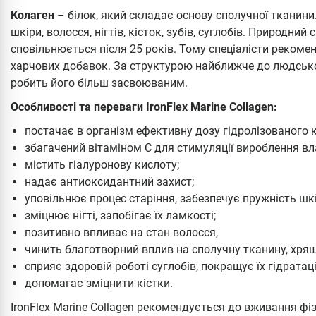
Колаген
– білок, який складає основу сполучної тканини
шкіри, волосся, нігтів, кісток, зубів, суглобів. Природний
сповільнюється після 25 років. Тому спеціалісти реком
харчових добавок. За структурою найближче до людського
робить його більш засвоюваним.
Особливості та переваги IronFlex Marine Collagen:
постачає в організм ефективну дозу гідролізованого 
збагачений вітаміном С для стимуляції вироблення вла
містить гіалуронову кислоту;
надає антиоксидантний захист;
уповільнює процес старіння, забезпечує пружність шкір
зміцнює нігті, запобігає їх ламкості;
позитивно впливає на стан волосся,
чинить благотворний вплив на сполучну тканину, хрящ
сприяє здоровій роботі суглобів, покращує їх гідратац
допомагає зміцнити кістки.
IronFlex Marine Collagen рекомендується до вживання фі