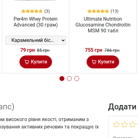
(3)
(13)
Per4m Whey Protein
Ultimate Nutrition
Advanced (30 грам)
Glucosamine Chondroitin
MSM 90 табл
79 грн
755 грн
85 грн
786 грн
Купити
Купити
апс)
Додати 
м високого рівня якості, отриманим з
озування активних речовин та покращує їх