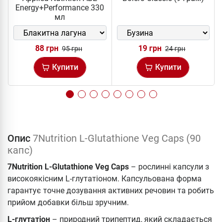
Energy+Performance 330
мл
88 грн
19 грн
95 грн
24 грн
Купити
Купити
Опис
7Nutrition L-Glutathione Veg Caps (90
капс)
7Nutrition L-Glutathione Veg Caps
– рослинні капсули з
високоякісним L-глутатіоном. Капсульована форма
гарантує точне дозування активних речовин та робить
прийом добавки більш зручним.
L-глутатіон
– природний трипептид, який складається