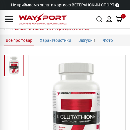
Не приймаємо оплати карткою ВЕТЕРАНСКИЙ СПОРТ
0
7Nutrition L-Glutathione Veg Caps (90 капс)
Все про товар
Характеристики
Відгуки
1
Фото