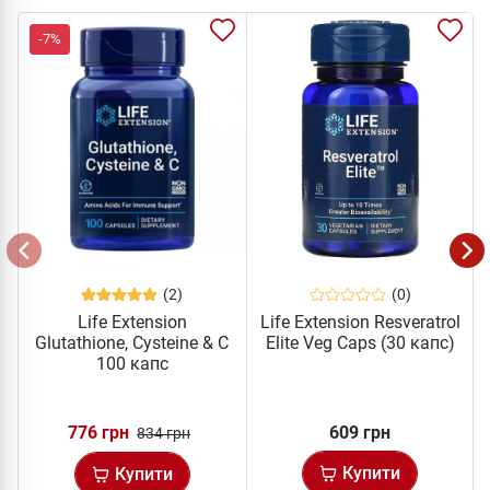
-7%
(2)
(0)
Life Extension
Life Extension Resveratrol
Glutathione, Cysteine & C
Elite Veg Caps (30 капс)
100 капс
776 грн
609 грн
834 грн
Купити
Купити