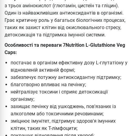
з трьох амінокислот (глютамін, цистеїн та гліцин).
Один із найважливіших антиоксидантів в організмі.
Грає критичну роль у багатьох біологічних процесах,
таких як захист клітин від окислювального стресу,
детоксикація та підтримка імунної системи.
Особливості та переваги 7Nutrition L-Glutathione Veg
Caps:
постачає в організм ефективну дозу L-глутатіону у
відновленій активній формі;
забезпечує потужну антиоксидантну підтримку;
благотворно впливає на печінку;
нейтралізує токсини і сприяє детоксикації
організму;
захищає печінку від ушкоджень, пов'язаних із
алкоголем або токсичними речовинами;
зміцнює імунітет, підтримує здоров'я імунних
клітин, таких як Т-лімфоцити;
покращує відновлення після хвороб;