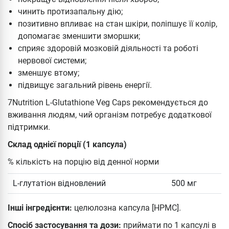
чинить протизапальну дію;
позитивно впливає на стан шкіри, поліпшує її колір,
допомагає зменшити зморшки;
сприяє здоровій мозковій діяльності та роботі
нервової системи;
зменшує втому;
підвищує загальний рівень енергії.
7Nutrition L-Glutathione Veg Caps рекомендується до
вживання людям, чий організм потребує додаткової
підтримки.
Склад однієї порції (1 капсула)
% кількість на порцію від денної норми
L-глутатіон відновлений
500 мг
Інші інгредієнти:
целюлозна капсула [HPMC].
Спосіб застосування та дози:
приймати по 1 капсулі в