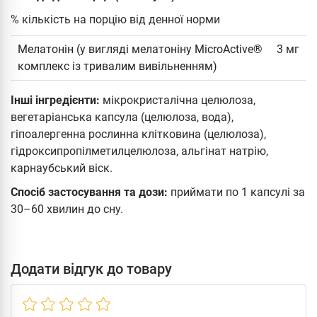
% кількість на порцію від денної норми
Мелатонін (у вигляді мелатоніну MicroActive®
3 мг
комплекс із тривалим вивільненням)
Інші інгредієнти:
мікрокристалічна целюлоза,
вегетаріанська капсула (целюлоза, вода),
гіпоалергенна рослинна клітковина (целюлоза),
гідроксипропілметилцелюлоза, альгінат натрію,
карнаубський віск.
Спосіб застосування та дози:
приймати по 1 капсулі за
30–60 хвилин до сну.
Додати відгук до товару