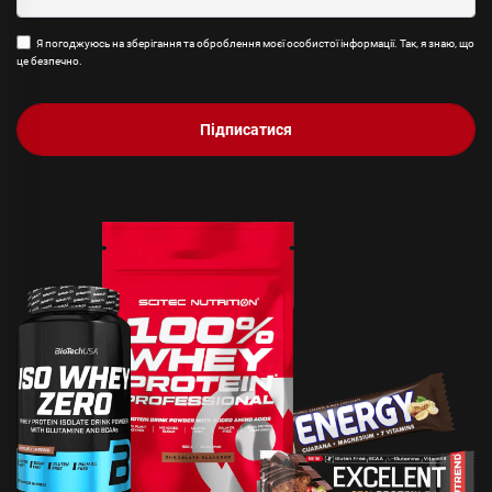
Я погоджуюсь на зберігання та оброблення моєї особистої інформації. Так, я знаю, що
це безпечно.
Підписатися