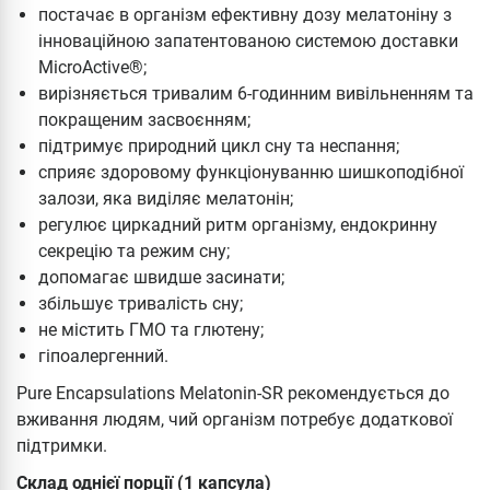
постачає в організм ефективну дозу мелатоніну з
інноваційною запатентованою системою доставки
MicroActive®;
вирізняється тривалим 6-годинним вивільненням та
покращеним засвоєнням;
підтримує природний цикл сну та неспання;
сприяє здоровому функціонуванню шишкоподібної
залози, яка виділяє мелатонін;
регулює циркадний ритм організму, ендокринну
секрецію та режим сну;
допомагає швидше засинати;
збільшує тривалість сну;
не містить ГМО та глютену;
гіпоалергенний.
Pure Encapsulations Melatonin-SR рекомендується до
вживання людям, чий організм потребує додаткової
підтримки.
Склад однієї порції (1 капсула)